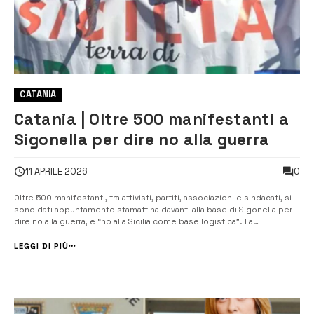
CATANIA
Catania | Oltre 500 manifestanti a
Sigonella per dire no alla guerra
0
11 APRILE 2026
Oltre 500 manifestanti, tra attivisti, partiti, associazioni e sindacati, si
sono dati appuntamento stamattina davanti alla base di Sigonella per
dire no alla guerra, e “no alla Sicilia come base logistica”. La
manifestazione si è svolta, per ovvi motivi di sicurezza, a qualche
centinaio di metri dall’ingresso della base militare. ...
LEGGI DI PIÙ