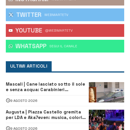
TWITTER
WEBMARTETV
YOUTUBE
@WEBMARTETV
WHATSAPP
‎SEGUI IL CANALE
ULTIMI ARTICOLI
Mascali | Cane lasciato sotto il sole
e senza acqua: Carabinieri
denunciano proprietario
9 AGOSTO 2026
Augusta | Piazza Castello gremita
per LDA e Aka7even: musica, colori
ed emozioni per “Augusta d’Estate”
9 AGOSTO 2026