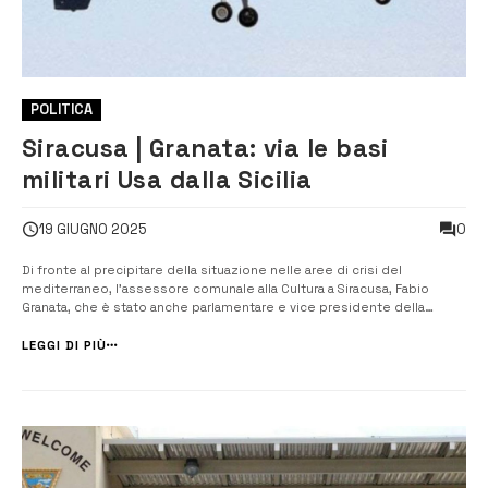
POLITICA
Siracusa | Granata: via le basi
militari Usa dalla Sicilia
0
19 GIUGNO 2025
Di fronte al precipitare della situazione nelle aree di crisi del
mediterraneo, l’assessore comunale alla Cultura a Siracusa, Fabio
Granata, che è stato anche parlamentare e vice presidente della
Regione, chiede lo smantellamento delle basi militari americane in
Sicilia. “La base americana di Sigonella e il Muos rendono la Sicilia
LEGGI DI PIÙ
bersag...