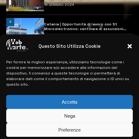
18 GENNAIO 2024
4
Catania | Opportunità di lavoro con St
Microelectronics: centinaia di assunzioni
previste
28 MARZO 2024
Questo Sito Utilizza Cookie
Per fornire le migliori esperienze, utilizziamo tecnologie come i
MAPPA DEL SITO
cookie per memorizzare e/o accedere alle informazioni del
dispositivo. Il consenso a queste tecnologie ci permetterà di
> NOTIZIE
elaborare dati come il comportamento di navigazione o ID unici su
questo sito.
> EDIZIONI LOCALI
> CONTATTI
Accetta
> INFO
Nega
Preferenze