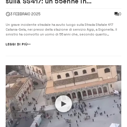
sulla SS417: un 55enne in
condizioni gravissime
0
3 FEBBRAIO 2025
Un grave incidente stradale ha avuto luogo sulla Strada Statale 417
Catania-Gela, nei pressi della stazione di servizio Agip, a Sigonella. Il
sinistro ha coinvolto un uomo di 55 anni che, secondo quanto
appreso, si trova in gravi condizioni. A seguito dell’impatto, il
conducente è stato sbalzato fuori dall’auto, cadendo sull’asfalt...
LEGGI DI PIÙ