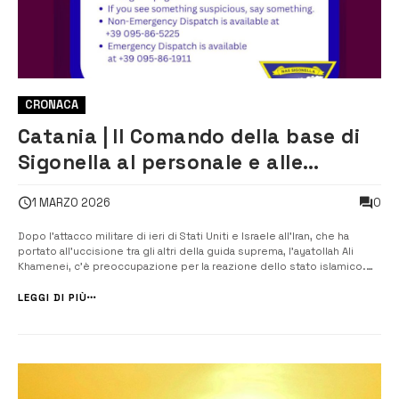
CRONACA
Catania | Il Comando della base di
Sigonella al personale e alle
famiglie: si ricorda di stare vigili
0
1 MARZO 2026
Dopo l’attacco militare di ieri di Stati Uniti e Israele all’Iran, che ha
portato all’uccisione tra gli altri della guida suprema, l’ayatollah Ali
Khamenei, c’è preoccupazione per la reazione dello stato islamico.
Tra gli obiettivi sensibili c’è la base militare americana di Sigonella, una
delle basi aeree e navali più strategiche del Mediterr...
LEGGI DI PIÙ