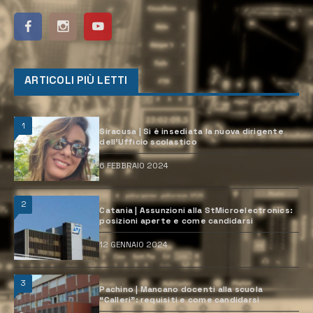
ARTICOLI PIÙ LETTI
1
Siracusa | Si è insediata la nuova dirigente
dell’Ufficio scolastico
6 FEBBRAIO 2024
2
Catania | Assunzioni alla StMicroelectronics:
posizioni aperte e come candidarsi
12 GENNAIO 2024
3
Pachino | Mancano docenti alla scuola
“Calleri”: requisiti e come candidarsi