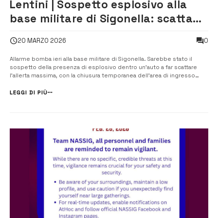
Lentini | Sospetto esplosivo alla
base militare di Sigonella: scatta
l’allarme bomba
0
20 MARZO 2026
Allarme bomba ieri alla base militare di Sigonella. Sarebbe stato il
sospetto della presenza di esplosivo dentro un’auto a far scattare
l’allerta massima, con la chiusura temporanea dell’area di ingresso
dell’aeroporto per effettuare i necessari controlli di sicurezza.
Durante questa fase è stato imposto il divieto di uscita all’aperto
LEGGI DI PIÙ
pe...