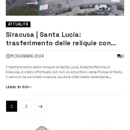
ATTUALITÀ
Siracusa | Santa Lucia:
trasferimento delle reliquie con
l’elicottero della Polizia di Stato
0
15 DICEMBRE 2024
[VIDEO]
Il trasferimento delle reliquie di Santa Lucia, la Santa Patrona di
Siracusa, è stato effettuato ieri con un elicottero della Polizia di Stato.
Il velivolo ha sorvolato a bassa quota la città natale della Santa,
permettendo ai siracusani di salutare il ritorno della loro amata Patrona,
prima di atterrare presso la base di via Elorina. [&hellip...
LEGGI DI PIÙ
1
2