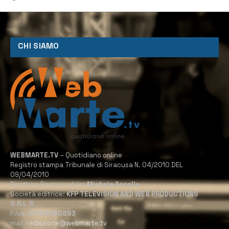
CHI SIAMO
WEBMARTE.TV
– Quotidiano online
Registro stampa Tribunale di Siracusa N. 04/2010 DEL
09/04/2010
Direttore Responsabile:
Michele Accolla
Società editrice:
KFP TELEVISION AND WEB PRODUCTIONS
S.R.L.S.
P.Iva:
02184950893
mail:
redazione@webmarte.tv