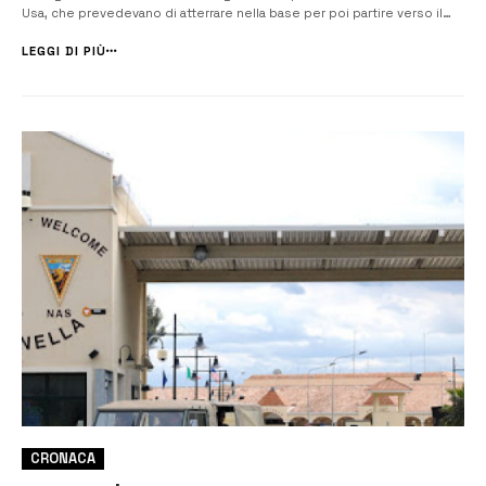
Usa, che prevedevano di atterrare nella base per poi partire verso il
Medio Oriente. Il ministro della Difesa Crosetto ha fatto scattare il
divieto, qualche giorno fa, perché mancava la consultazio...
LEGGI DI PIÙ
CRONACA