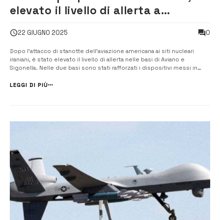
elevato il livello di allerta a
Sigonella
0
22 GIUGNO 2025
Dopo l’attacco di stanotte dell’aviazione americana ai siti nucleari
iraniani, è stato elevato il livello di allerta nelle basi di Aviano e
Sigonella. Nelle due basi sono stati rafforzati i dispositivi messi in
campo per garantire la sicurezza dei militari. Il ministro dell’Interno
Piantedosi ha riunito al Quirinale il Comitato nazionale per l...
LEGGI DI PIÙ