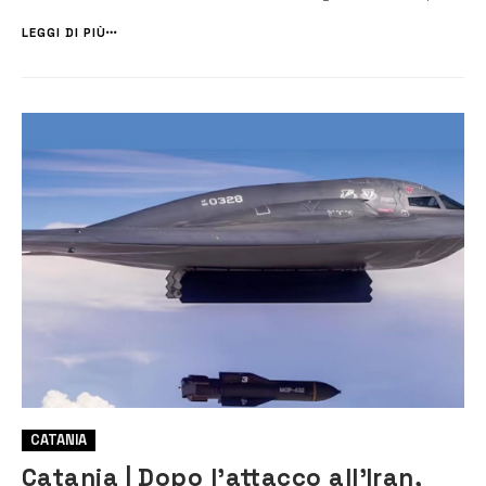
aereo siciliano da parte di velivoli militari israeliani”, a scrivere è il
presidente del Consiglio Comunale Alessandro Vinci, ch...
LEGGI DI PIÙ
CATANIA
Catania | Dopo l’attacco all’Iran,