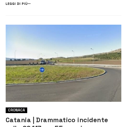
vi era alcun ordigno a bordo del veicolo. I...
LEGGI DI PIÙ
CRONACA
Catania | Drammatico incidente