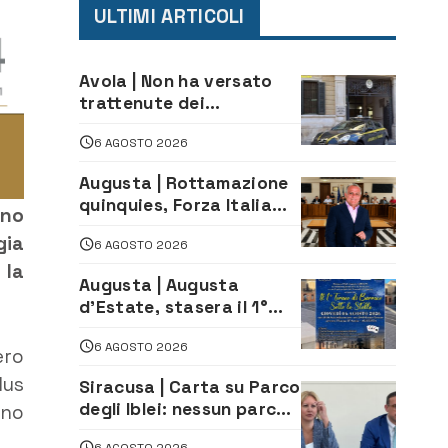
ULTIMI ARTICOLI
Avola | Non ha versato
trattenute dei
lavoratori: sequestrati
6 AGOSTO 2026
oltre 700 mila euro a
imprenditore della
Augusta | Rottamazione
climatizzazione
quinquies, Forza Italia
nno
rivendica il risultato:
gia
6 AGOSTO 2026
«La proposta è nostra»
 la
Augusta | Augusta
d’Estate, stasera il 1°
Torneo di Burraco sotto
6 AGOSTO 2026
le Stelle: piazza
ero
D’Astorga già sold out
lus
Siracusa | Carta su Parco
degli Iblei: nessun parco
nno
può nascere contro le
6 AGOSTO 2026