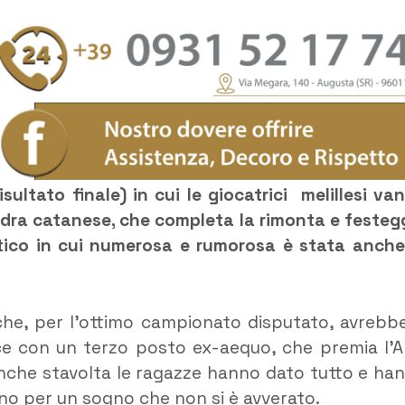
isultato finale) in cui le giocatrici melillesi va
uadra catanese, che completa la rimonta e festeg
atico in cui numerosa e rumorosa è stata anche
i che, per l’ottimo campionato disputato, avrebb
isce con un terzo posto ex-aequo, che premia l’A
 Anche stavolta le ragazze hanno dato tutto e ha
ano per un sogno che non si è avverato.