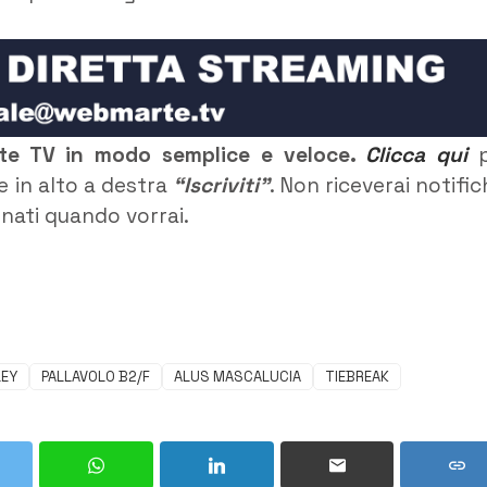
rte TV in modo semplice e veloce.
Clicca qui
p
e in alto a destra
“Iscriviti”
. Non riceverai notific
rnati quando vorrai.
LEY
PALLAVOLO B2/F
ALUS MASCALUCIA
TIEBREAK