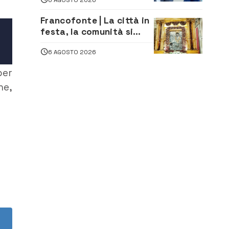
comunità e il territorio
Francofonte | La città in
festa, la comunità si
affida alla Madonna
6 AGOSTO 2026
della Neve tra fede e
tradizione
er
he,