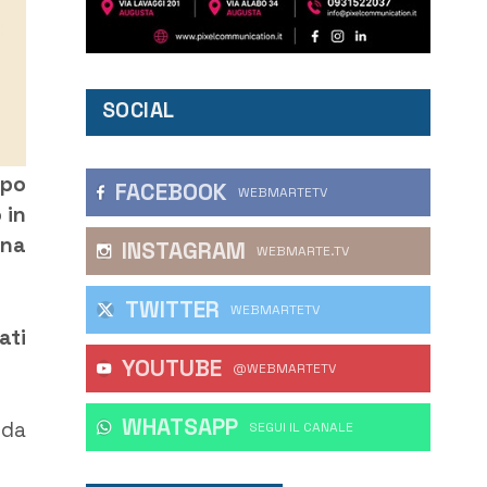
SOCIAL
opo
FACEBOOK
WEBMARTETV
 in
una
INSTAGRAM
WEBMARTE.TV
TWITTER
WEBMARTETV
ati
YOUTUBE
@WEBMARTETV
WHATSAPP
nda
‎SEGUI IL CANALE