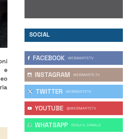
SOCIAL
FACEBOOK
WEBMARTETV
oni
e e
INSTAGRAM
WEBMARTE.TV
leo
ria
TWITTER
WEBMARTETV
YOUTUBE
@WEBMARTETV
WHATSAPP
‎SEGUI IL CANALE