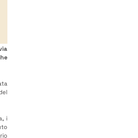
via
che
ata
del
, i
uto
rio