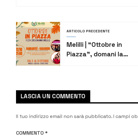
ARTICOLO PRECEDENTE
Melilli | “Ottobre in
Piazza”, domani la
BandaBertè e i
Badaboom
LASCIA UN COMMENTO
Il tuo indirizzo email non sarà pubblicato.
I campi ob
COMMENTO
*