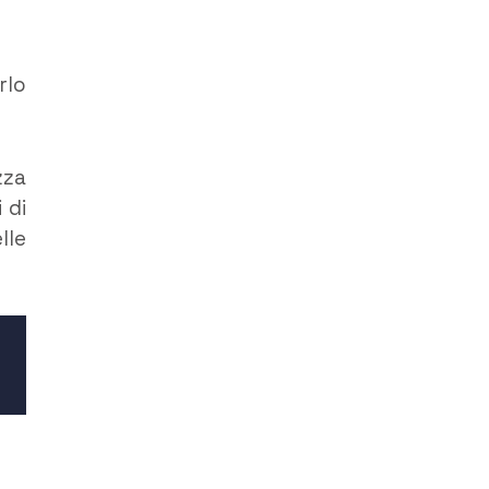
rlo
zza
 di
lle