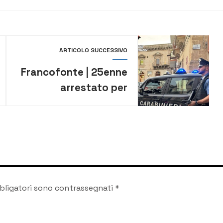
ARTICOLO SUCCESSIVO
Francofonte | 25enne
arrestato per
detenzione ai fini di
spaccio, denunciati il
padre e un 28enne
bligatori sono contrassegnati
*