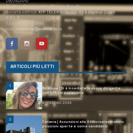
09/04/2010
Direttore Responsabile:
Michele Accolla
Società editrice:
KFP TELEVISION AND WEB PRODUCTIONS
S.R.L.S.
P.Iva:
02184950893
mail:
redazione@webmarte.tv
ARTICOLI PIÙ LETTI
1
Siracusa | Si è insediata la nuova dirigente
dell’Ufficio scolastico
6 FEBBRAIO 2024
2
Catania | Assunzioni alla StMicroelectronics:
posizioni aperte e come candidarsi