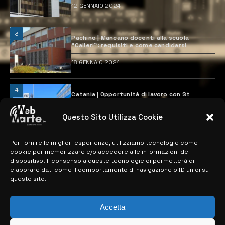
12 GENNAIO 2024
3
Pachino | Mancano docenti alla scuola
“Calleri”: requisiti e come candidarsi
18 GENNAIO 2024
4
Catania | Opportunità di lavoro con St
Microelectronics: centinaia di assunzioni
previste
Questo Sito Utilizza Cookie
28 MARZO 2024
Per fornire le migliori esperienze, utilizziamo tecnologie come i
cookie per memorizzare e/o accedere alle informazioni del
MAPPA DEL SITO
dispositivo. Il consenso a queste tecnologie ci permetterà di
elaborare dati come il comportamento di navigazione o ID unici su
questo sito.
> NOTIZIE
> EDIZIONI LOCALI
Accetta
> CONTATTI