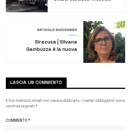
contro un negozio: ferite
4 persone
ARTICOLO SUCCESSIVO
Siracusa | Silvana
Gambuzza è la nuova
Delegata Provinciale del
Coni Siracusa
LASCIA UN COMMENTO
Il tuo indirizzo email non sarà pubblicato.
I campi obbligatori sono
contrassegnati
*
COMMENTO
*