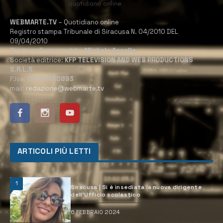
WEBMARTE.TV
– Quotidiano online
Registro stampa Tribunale di Siracusa N. 04/2010 DEL
09/04/2010
Direttore Responsabile:
Michele Accolla
Società editrice:
KFP TELEVISION AND WEB PRODUCTIONS
S.R.L.S.
P.Iva:
02184950893
mail:
redazione@webmarte.tv
ARTICOLI PIÙ LETTI
1
Siracusa | Si è insediata la nuova dirigente
dell’Ufficio scolastico
6 FEBBRAIO 2024