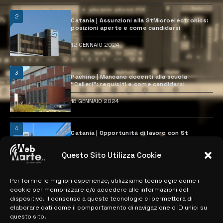
2
Catania | Assunzioni alla StMicroelectronics:
posizioni aperte e come candidarsi
12 GENNAIO 2024
3
Pachino | Mancano docenti alla scuola
“Calleri”: requisiti e come candidarsi
18 GENNAIO 2024
4
Catania | Opportunità di lavoro con St
Microelectronics: centinaia di assunzioni
previste
Questo Sito Utilizza Cookie
28 MARZO 2024
Per fornire le migliori esperienze, utilizziamo tecnologie come i
cookie per memorizzare e/o accedere alle informazioni del
MAPPA DEL SITO
dispositivo. Il consenso a queste tecnologie ci permetterà di
elaborare dati come il comportamento di navigazione o ID unici su
questo sito.
> NOTIZIE