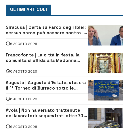
ULTIMI ARTICOLI
Siracusa | Carta su Parco degli Iblei:
nessun parco può nascere contro le
comunità e il territorio
6 AGOSTO 2026
Francofonte | La città in festa, la
comunità si affida alla Madonna
della Neve tra fede e tradizione
6 AGOSTO 2026
Augusta | Augusta d’Estate, stasera
il 1° Torneo di Burraco sotto le
Stelle: piazza D’Astorga già sold out
6 AGOSTO 2026
Avola | Non ha versato trattenute
dei lavoratori: sequestrati oltre 700
mila euro a imprenditore della
climatizzazione
6 AGOSTO 2026