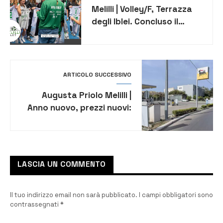
Melilli | Volley/F, Terrazza
degli Iblei. Concluso il
torneo all’insegna
dell’amicizia
ARTICOLO SUCCESSIVO
Augusta Priolo Melilli |
Anno nuovo, prezzi nuovi:
diesel e benzina a
confronto
LASCIA UN COMMENTO
Il tuo indirizzo email non sarà pubblicato.
I campi obbligatori sono
contrassegnati
*