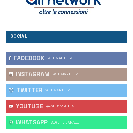
SOCIAL
FACEBOOK
WEBMARTETV
INSTAGRAM
WEBMARTE.TV
TWITTER
WEBMARTETV
YOUTUBE
@WEBMARTETV
WHATSAPP
‎SEGUI IL CANALE