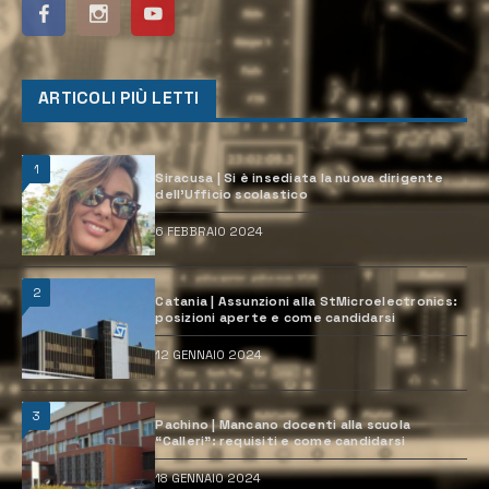
ARTICOLI PIÙ LETTI
1
Siracusa | Si è insediata la nuova dirigente
dell’Ufficio scolastico
6 FEBBRAIO 2024
2
Catania | Assunzioni alla StMicroelectronics:
posizioni aperte e come candidarsi
12 GENNAIO 2024
3
Pachino | Mancano docenti alla scuola
“Calleri”: requisiti e come candidarsi
18 GENNAIO 2024