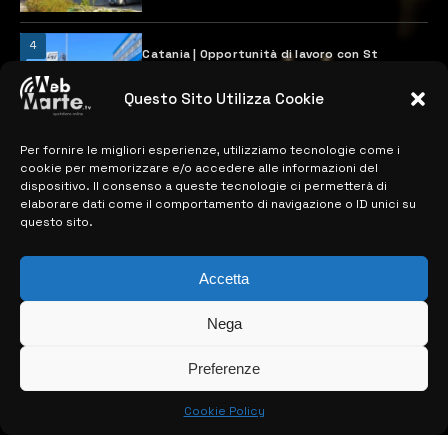
4
Catania | Opportunità di lavoro con St
Microelectronics: centinaia di assunzioni
previste
Questo Sito Utilizza Cookie
28 MARZO 2024
Per fornire le migliori esperienze, utilizziamo tecnologie come i
cookie per memorizzare e/o accedere alle informazioni del
MAPPA DEL SITO
dispositivo. Il consenso a queste tecnologie ci permetterà di
elaborare dati come il comportamento di navigazione o ID unici su
questo sito.
> NOTIZIE
> EDIZIONI LOCALI
Accetta
> CONTATTI
Nega
> INFO
Preferenze
Cookie Policy