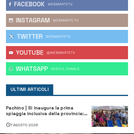
FACEBOOK
WEBMARTETV
INSTAGRAM
WEBMARTE.TV
TWITTER
WEBMARTETV
YOUTUBE
@WEBMARTETV
WHATSAPP
‎SEGUI IL CANALE
ULTIMI ARTICOLI
Pachino | Si inaugura la prima
spiaggia inclusiva della provincia:
assistenza e prevenzione aperte a
tutti
7 AGOSTO 2026