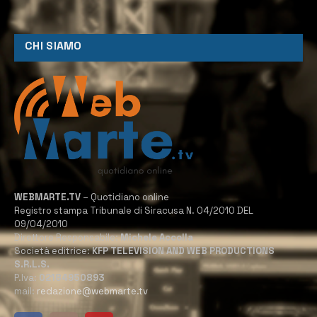
CHI SIAMO
WEBMARTE.TV
– Quotidiano online
Registro stampa Tribunale di Siracusa N. 04/2010 DEL
09/04/2010
Direttore Responsabile:
Michele Accolla
Società editrice:
KFP TELEVISION AND WEB PRODUCTIONS
S.R.L.S.
P.Iva:
02184950893
mail:
redazione@webmarte.tv