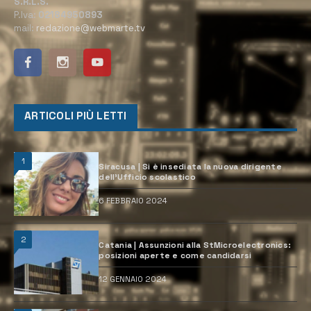
S.R.L.S.
P.Iva:
02184950893
mail:
redazione@webmarte.tv
ARTICOLI PIÙ LETTI
1
Siracusa | Si è insediata la nuova dirigente
dell’Ufficio scolastico
6 FEBBRAIO 2024
2
Catania | Assunzioni alla StMicroelectronics:
posizioni aperte e come candidarsi
12 GENNAIO 2024