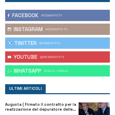
FACEBOOK
WEBMARTETV
INSTAGRAM
WEBMARTE.TV
TWITTER
WEBMARTETV
YOUTUBE
@WEBMARTETV
WHATSAPP
‎SEGUI IL CANALE
ULTIMI ARTICOLI
Augusta | Firmato il contratto per la
realizzazione del depuratore delle
acque reflue