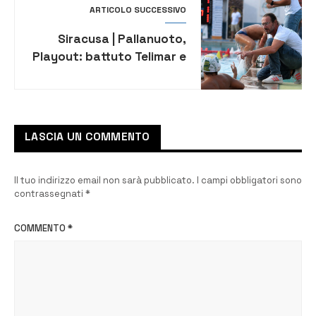
ARTICOLO SUCCESSIVO
Siracusa | Pallanuoto,
Playout: battuto Telimar e
primo punto sfida
salvezza per Ortigia
LASCIA UN COMMENTO
Il tuo indirizzo email non sarà pubblicato.
I campi obbligatori sono
contrassegnati
*
COMMENTO
*