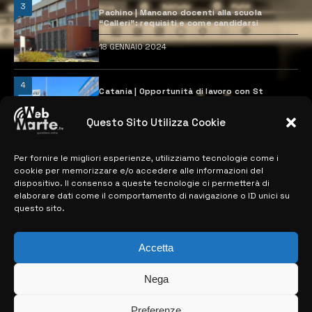
3
Pachino | Mancano docenti alla scuola
“Calleri”: requisiti e come candidarsi
18 GENNAIO 2024
4
Catania | Opportunità di lavoro con St
Microelectronics: centinaia di assunzioni
previste
Questo Sito Utilizza Cookie
28 MARZO 2024
Per fornire le migliori esperienze, utilizziamo tecnologie come i
cookie per memorizzare e/o accedere alle informazioni del
MAPPA DEL SITO
dispositivo. Il consenso a queste tecnologie ci permetterà di
elaborare dati come il comportamento di navigazione o ID unici su
questo sito.
> NOTIZIE
> EDIZIONI LOCALI
Accetta
> CONTATTI
Nega
> INFO
Preferenze