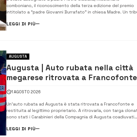
comboniano, il riconoscimento della terza edizione del premio
intitolato a “padre Giovanni Burrafato” in chiesa Madre. Un tri
a una vita spesa, in risposta a una chiamata radicale, per
LEGGI DI PIÙ
l’annuncio del Vangelo e per la promozione umana nei contesti 
difficili. ​Sace...
AUGUSTA
Augusta | Auto rubata nella città
megarese ritrovata a Francofont
dai Carabinieri
1 AGOSTO 2026
Un’auto rubata ad Augusta è stata ritrovata a Francofonte e
restituita al legittimo proprietario. A ritrovarla, con targa clona
sono stati i Carabinieri della Compagnia di Augusta coadiuvati
dalla Compagnia d’intervento operativo del 12° reggimento
LEGGI DI PIÙ
Carabinieri “Sicilia”, nel corso di un servizio coordinato di contr
del territorio ...