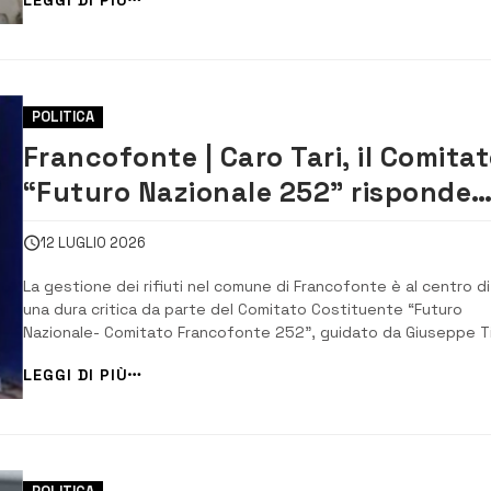
Chiesa del Carmine indossando lo “scapolare”, il se...
POLITICA
Francofonte | Caro Tari, il Comita
“Futuro Nazionale 252” risponde
agli aumenti con una proposta di
12 LUGLIO 2026
riforma
La gestione dei rifiuti nel comune di Francofonte è al centro di
una dura critica da parte del Comitato Costituente “Futuro
Nazionale- Comitato Francofonte 252”, guidato da Giuseppe Tic
Al centro del dibattito vi è l’escalation della Tassa sui Rifiuti
LEGGI DI PIÙ
(TARI), definita “ormai “esorbitante” e insostenibile per il tess.