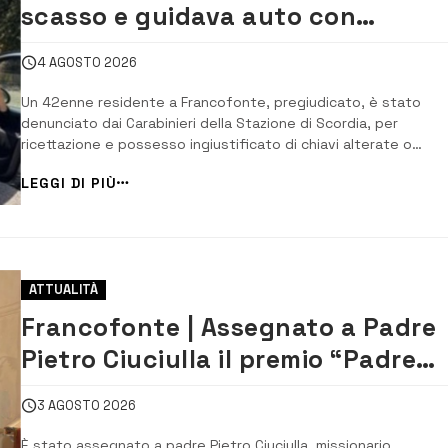
scasso e guidava auto con
matricola abrasa: 42enne fermato
4 AGOSTO 2026
Scordia
Un 42enne residente a Francofonte, pregiudicato, è stato
denunciato dai Carabinieri della Stazione di Scordia, per
ricettazione e possesso ingiustificato di chiavi alterate o
grimaldelli. In particolare, nel corso di un posto di controllo alla
LEGGI DI PIÙ
circolazione stradale, i militari hanno intimato l’alt a un’autovet
il cui conducente...
ATTUALITÀ
Francofonte | Assegnato a Padre
Pietro Ciuciulla il premio “Padre
Giovanni Burrafato”
3 AGOSTO 2026
È stato assegnato a padre Pietro Ciuciulla, missionario