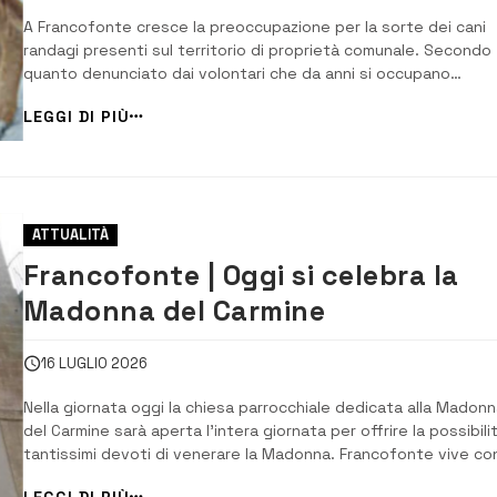
Istituzioni impossibile assicurare
A Francofonte cresce la preoccupazione per la sorte dei cani
condizioni di vita dignitose”
randagi presenti sul territorio di proprietà comunale. Secondo
quanto denunciato dai volontari che da anni si occupano
quotidianamente della loro assistenza, gli animali sarebbero s
LEGGI DI PIÙ
cibo da ben 17 giorni e privi dei necessari trattamenti
antiparassitari, una situazione che rischi...
ATTUALITÀ
Francofonte | Oggi si celebra la
Madonna del Carmine
16 LUGLIO 2026
Nella giornata oggi la chiesa parrocchiale dedicata alla Madonn
del Carmine sarà aperta l’intera giornata per offrire la possibilit
tantissimi devoti di venerare la Madonna. Francofonte vive co
particolare gioia la festa del 16 luglio, “tantissimi si recano nell
LEGGI DI PIÙ