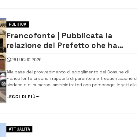
POLITICA
Francofonte | Pubblicata la
relazione del Prefetto che ha
portato allo scioglimento del
29 LUGLIO 2026
comune
Alla base del provvedimento di scioglimento del Comune di
Francofonte ci sono i rapporti di parentela e frequentazione d
sindaco e di numerosi amministratori con personaggi legati alla
criminalità organizzata, la sistematica omissione di controlli
LEGGI DI PIÙ
preventivi, soprattutto di quelli antimafia, l’eccesso dell’utilizz
dell’affidamento diretto p...
ATTUALITÀ