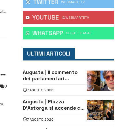
TWITTER
WEBMARTETV
buto
YOUTUBE
@WEBMARTETV
più
WHATSAPP
‎SEGUI IL CANALE
ULTIMI ARTICOLI
e
Augusta | Il commento
dei parlamentari
Cannata e Auteri dopo la
0
7 AGOSTO 2026
firma del contatto per il
depuratore
Augusta | Piazza
ta,
D’Astorga si accende con
il primo Torneo di
7 AGOSTO 2026
Burraco “Sotto le Stelle”
ollo