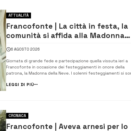
ATTUALITÀ
Francofonte | La città in festa, la
comunità si affida alla Madonna
della Neve tra fede e tradizione
6 AGOSTO 2026
Giornata di grande fede e partecipazione quella vissuta ieri a
Francofonte in occasione dei festeggiamenti in onore della
patrona, la Madonna della Neve. ​I solenni festeggiamenti si s
aperti con la celebrazione eucaristica presieduta da don
LEGGI DI PIÙ
Salvatore Siena. A seguire, in piazza Garibaldi, si è svolto uno d
momenti più significativi dell&...
CRONACA
Francofonte | Aveva arnesi per lo