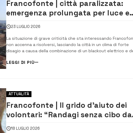
Francofonte | città paralizzata:
emergenza prolungata per luce e
acqua
23 LUGLIO 2026
La situazione di grave criticità che sta interessando Francofo
non accenna a risolversi, lasciando la città in un clima di forte
disagio a causa della combinazione di un blackout elettrico e de
crisi idrica. ​I problemi legati alla rete elettrica, iniziati nella nott
LEGGI DI PIÙ
scorsa e proseguiti anche nella mattinata odierna, hanno assu
dim...
ATTUALITÀ
Francofonte | Il grido d’aiuto dei
volontari: “Randagi senza cibo da
17 giorni, senza il supporto delle
18 LUGLIO 2026