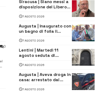
Siracusa | Siano messi a
disposizione del Libero
Consorzio tutti gli atti
7 AGOSTO 2026
relativi alla
privatizzazione della Sac
Augusta | Inaugurato con
un bagno di folla il
McDonald’s di via Aldo
7 AGOSTO 2026
Moro
0
Lentini | Martedì 11
agosto seduta di
Consiglio Comunale
el
7 AGOSTO 2026
Augusta | Aveva droga in
o
casa: arrestato dai
Carabinieri 31enne
7 AGOSTO 2026