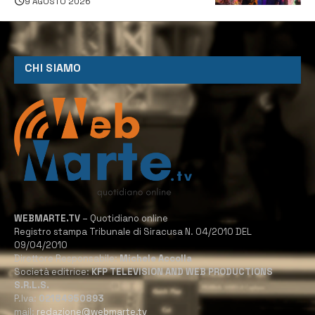
9 AGOSTO 2026
CHI SIAMO
WEBMARTE.TV
– Quotidiano online
Registro stampa Tribunale di Siracusa N. 04/2010 DEL
09/04/2010
Direttore Responsabile:
Michele Accolla
Società editrice:
KFP TELEVISION AND WEB PRODUCTIONS
S.R.L.S.
P.Iva:
02184950893
mail:
redazione@webmarte.tv