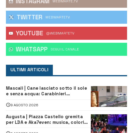
INSTAGRAM
WEBMARTE.TV
TWITTER
WEBMARTETV
YOUTUBE
@WEBMARTETV
WHATSAPP
‎SEGUI IL CANALE
ULTIMI ARTICOLI
Mascali | Cane lasciato sotto il sole
e senza acqua: Carabinieri
denunciano proprietario
9 AGOSTO 2026
Augusta | Piazza Castello gremita
per LDA e Aka7even: musica, colori
ed emozioni per “Augusta d’Estate”