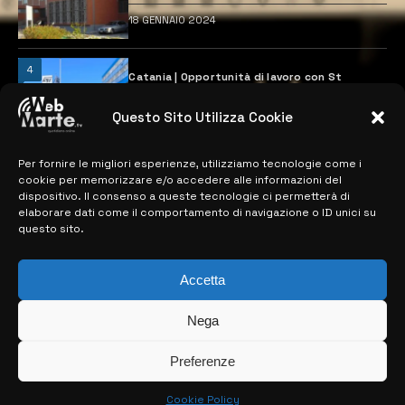
18 GENNAIO 2024
4
Catania | Opportunità di lavoro con St
Microelectronics: centinaia di assunzioni
previste
Questo Sito Utilizza Cookie
28 MARZO 2024
Per fornire le migliori esperienze, utilizziamo tecnologie come i
cookie per memorizzare e/o accedere alle informazioni del
MAPPA DEL SITO
dispositivo. Il consenso a queste tecnologie ci permetterà di
elaborare dati come il comportamento di navigazione o ID unici su
questo sito.
> NOTIZIE
> EDIZIONI LOCALI
Accetta
> CONTATTI
Nega
> INFO
Preferenze
Cookie Policy