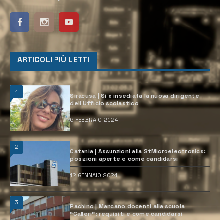
ARTICOLI PIÙ LETTI
1
Siracusa | Si è insediata la nuova dirigente
dell’Ufficio scolastico
6 FEBBRAIO 2024
2
Catania | Assunzioni alla StMicroelectronics:
posizioni aperte e come candidarsi
12 GENNAIO 2024
3
Pachino | Mancano docenti alla scuola
“Calleri”: requisiti e come candidarsi