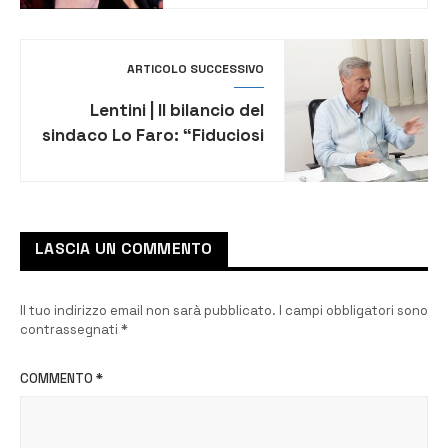
75.000 euro
ARTICOLO SUCCESSIVO
Lentini | Il bilancio del
sindaco Lo Faro: “Fiduciosi
che tanto riusciremo a
fare per migliorare questo
stato di cose”.
LASCIA UN COMMENTO
Il tuo indirizzo email non sarà pubblicato.
I campi obbligatori sono
contrassegnati
*
COMMENTO
*