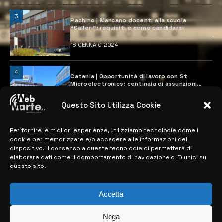
3
Pachino | Mancano docenti alla scuola
“Calleri”: requisiti e come candidarsi
18 GENNAIO 2024
4
Catania | Opportunità di lavoro con St
Microelectronics: centinaia di assunzioni
previste
28 MARZO 2024
Questo Sito Utilizza Cookie
Per fornire le migliori esperienze, utilizziamo tecnologie come i
MAPPA DEL SITO
cookie per memorizzare e/o accedere alle informazioni del
dispositivo. Il consenso a queste tecnologie ci permetterà di
elaborare dati come il comportamento di navigazione o ID unici su
> NOTIZIE
questo sito.
> EDIZIONI LOCALI
Accetta
> CONTATTI
Nega
> INFO