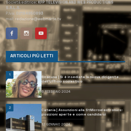
Società editrice:
KFP TELEVISION AND WEB PRODUCTIONS
S.R.L.S.
P.Iva:
02184950893
mail:
redazione@webmarte.tv
ARTICOLI PIÙ LETTI
1
Siracusa | Si è insediata la nuova dirigente
dell’Ufficio scolastico
6 FEBBRAIO 2024
2
Catania | Assunzioni alla StMicroelectronics:
posizioni aperte e come candidarsi
12 GENNAIO 2024