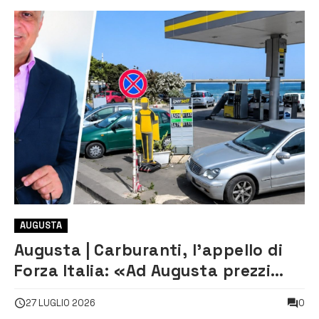
AUGUSTA
Augusta | Carburanti, l’appello di
Forza Italia: «Ad Augusta prezzi
troppo alti nonostante le
0
27 LUGLIO 2026
raffinerie»