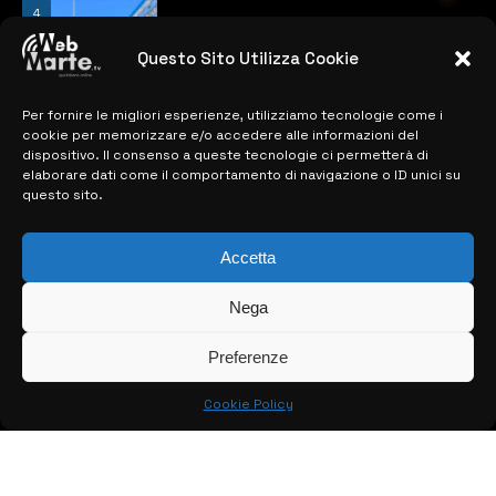
4
Catania | Opportunità di lavoro con St
Microelectronics: centinaia di assunzioni
previste
Questo Sito Utilizza Cookie
28 MARZO 2024
Per fornire le migliori esperienze, utilizziamo tecnologie come i
cookie per memorizzare e/o accedere alle informazioni del
dispositivo. Il consenso a queste tecnologie ci permetterà di
MAPPA DEL SITO
elaborare dati come il comportamento di navigazione o ID unici su
questo sito.
> NOTIZIE
Accetta
> EDIZIONI LOCALI
> CONTATTI
Nega
> INFO
Preferenze
Cookie Policy