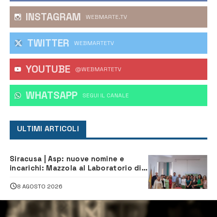
INSTAGRAM
WEBMARTE.TV
TWITTER
WEBMARTETV
YOUTUBE
@WEBMARTETV
WHATSAPP
‎SEGUI IL CANALE
ULTIMI ARTICOLI
Siracusa | Asp: nuove nomine e
incarichi: Mazzola al Laboratorio di
Sanità pubblica, Matteliano al
Servizio Legale
8 AGOSTO 2026