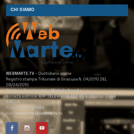
CHI SIAMO
WEBMARTE.TV
– Quotidiano online
Registro stampa Tribunale di Siracusa N. 04/2010 DEL
09/04/2010
Direttore Responsabile:
Michele Accolla
Società editrice:
KFP TELEVISION AND WEB PRODUCTIONS
S.R.L.S.
P.Iva:
02184950893
mail:
redazione@webmarte.tv