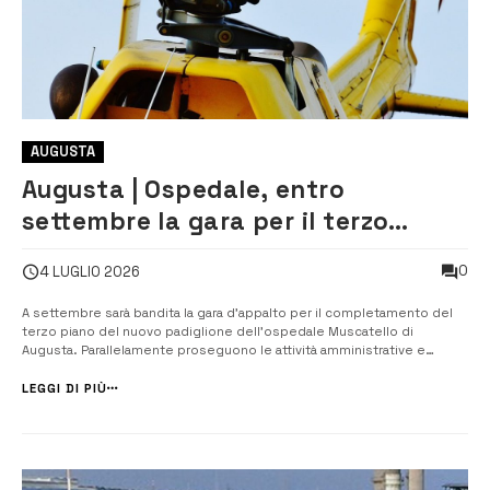
AUGUSTA
Augusta | Ospedale, entro
settembre la gara per il terzo
piano. Elisoccorso, avanti l’iter per
0
4 LUGLIO 2026
l’operatività h24
A settembre sarà bandita la gara d’appalto per il completamento del
terzo piano del nuovo padiglione dell’ospedale Muscatello di
Augusta. Parallelamente proseguono le attività amministrative e
tecniche per consentire l’utilizzo della pista di elisoccorso nell’arco
delle 24 ore. Sono gli aggiornamenti forniti dal commiss...
LEGGI DI PIÙ