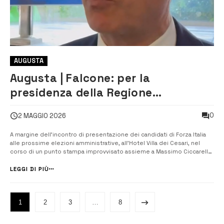
AUGUSTA
Augusta | Falcone: per la
presidenza della Regione
sceglieremo il candidato migliore
0
2 MAGGIO 2026
A margine dell’incontro di presentazione dei candidati di Forza Italia
alle prossime elezioni amministrative, all’Hotel Villa dei Cesari, nel
corso di un punto stampa improvvisato assieme a Massimo Ciccarello
di Ecostiera, l’eurodeputato Marco Falcone ha risposto ad alcune
domande. Alla domanda se fosse scontata la ricandidatura alla
LEGGI DI PIÙ
presidenz...
1
2
3
…
8