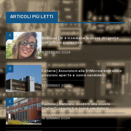
ARTICOLI PIÙ LETTI
1
Siracusa | Si è insediata la nuova dirigente
dell’Ufficio scolastico
6 FEBBRAIO 2024
2
Catania | Assunzioni alla StMicroelectronics:
posizioni aperte e come candidarsi
12 GENNAIO 2024
3
Pachino | Mancano docenti alla scuola
“Calleri”: requisiti e come candidarsi
18 GENNAIO 2024