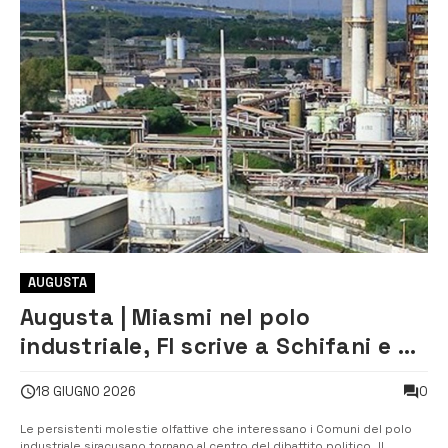
AUGUSTA
Augusta | Miasmi nel polo
industriale, FI scrive a Schifani e al
Prefetto: «Serve un controllo
0
18 GIUGNO 2026
pubblico più efficace»
Le persistenti molestie olfattive che interessano i Comuni del polo
industriale siracusano tornano al centro del dibattito politico. Il