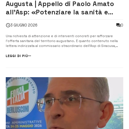
Augusta | Appello di Paolo Amato
all’Asp: «Potenziare la sanità e
completare le infrastrutture»
0
3 GIUGNO 2026
Una richiesta di attenzione e di interventi concreti per rafforzare
l’offerta sanitaria del territorio augustano. È quanto contenuto nella
lettera indirizzata al commissario straordinario dell’Asp di Siracusa,
Gioacchino Iraci, dal coordinatore cittadino di Forza Italia, Paolo Amato.
Nel documento, Amato rivolge anzitutto gli auguri di buon la...
LEGGI DI PIÙ