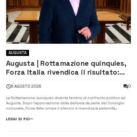
AUGUSTA
Augusta | Rottamazione quinquies,
Forza Italia rivendica il risultato:
«La proposta è nostra»
0
6 AGOSTO 2026
La Rottamazione quinquies diventa terreno di confronto politico ad
Augusta. Dopo l’approvazione della delibera da parte del Consiglio
comunale, Forza Italia rompe il silenzio e rivendica la paternità
dell’iniziativa, sostenendo di aver avviato il percorso che ha portato il
Comune ad aderire alla misura per le entrate di propria com...
LEGGI DI PIÙ