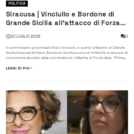
POLITICA
Siracusa | Vinciullo e Bordone di
Grande Sicilia all’attacco di Forza
Italia
0
22 LUGLIO 2026
Il commissario provinciale Enzo Vinciullo, e quello cittadino di Grande
Sicilia Siracusa Emiliano Bordone restituiscono al mittente le accuse di
incoerenza lanciate dalla coordinatrice cittadina di Forza Italia. “Prima
di impartire lezioni agli alleati, Forza Italia chiarisca su Lentini, non per
ultimo il caso della Presidente del Consiglio Co...
LEGGI DI PIÙ