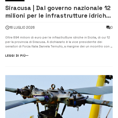
Siracusa | Dal governo nazionale 12
milioni per le infrastrutture idriche
in provincia
0
16 LUGLIO 2026
Oltre 894 milioni di euro per le infrastrutture idriche in Sicilia, di cui 12
per la provincia di Siracusa. A dichiararlo è la vice presidente dei
senatori di Forza Italia Daniela Ternullo, a margine dei un incontro con il
sottosegretario di Stato al Ministero delle infrastrutture e dei
trasporti, l’on. Tullio Ferrante. Per la provincia [&hell...
LEGGI DI PIÙ