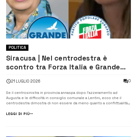
POLITICA
Siracusa | Nel centrodestra è
scontro tra Forza Italia e Grande
Sicilia
0
21 LUGLIO 2026
Se il centrosinistra in provincia annaspa dopo l’azzeramento ad
Augusta e le difficoltà in consiglio comunale a Lentini, ecco che il
centrodestra dimostra di non essere da meno quanto a conflittualità.
La coordinatrice cittadina di Siracusa di Forza Italia Alessandra Barbone
ha lanciato nei giorni scorsi un attacco piuttosto violento a Grande ...
LEGGI DI PIÙ