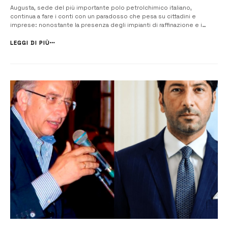
Augusta, sede del più importante polo petrolchimico italiano,
continua a fare i conti con un paradosso che pesa su cittadini e
imprese: nonostante la presenza degli impianti di raffinazione e i
minori costi logistici, il prezzo dei carburanti resta tra i più elevati
d’Italia. A riportare l’attenzione sulla questione è Paolo Amato, ...
LEGGI DI PIÙ