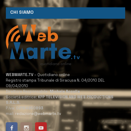
CHI SIAMO
WEBMARTE.TV
– Quotidiano online
Registro stampa Tribunale di Siracusa N. 04/2010 DEL
09/04/2010
Direttore Responsabile:
Michele Accolla
Società editrice:
KFP TELEVISION AND WEB PRODUCTIONS
S.R.L.S.
P.Iva:
02184950893
mail:
redazione@webmarte.tv