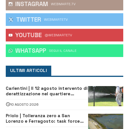
INSTAGRAM
WEBMARTE.TV
TWITTER
WEBMARTETV
YOUTUBE
@WEBMARTETV
WHATSAPP
‎SEGUI IL CANALE
ULTIMI ARTICOLI
Carlentini | Il 12 agosto intervento di
derattizzazione nel quartiere
Santuzzi
10 AGOSTO 2026
Priolo | Tolleranza zero a San
Lorenzo e Ferragosto: task force
contro degrado e caos sul litorale,