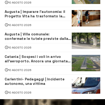
navette gratuite
10 AGOSTO 2026
Augusta | Imparare l’autonomia: il
Progetto Vita ha trasformato la
quotidianità in una palestra di
indipendenza
10 AGOSTO 2026
Augusta | Villa comunale:
confermate le tutele previste dalla
Soprintendenza
10 AGOSTO 2026
Catania | Sospesi i voli in arrivo
all’aeroporto. Ancora una giornata
di disagi per i viaggiatori
10 AGOSTO 2026
Carlentini- Pedagaggi | Incidente
autonomo, una vittima
10 AGOSTO 2026