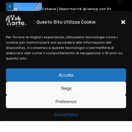
4
Catania | Opportunità di lavoro con St
Microelectronics: centinaia di assunzioni
previste
Questo Sito Utilizza Cookie
28 MARZO 2024
Per fornire le migliori esperienze, utilizziamo tecnologie come i
cookie per memorizzare e/o accedere alle informazioni del
MAPPA DEL SITO
dispositivo. Il consenso a queste tecnologie ci permetterà di
elaborare dati come il comportamento di navigazione o ID unici su
questo sito.
> NOTIZIE
> EDIZIONI LOCALI
Accetta
> CONTATTI
Nega
> INFO
Preferenze
Cookie Policy