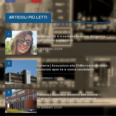
ARTICOLI PIÙ LETTI
1
Siracusa | Si è insediata la nuova dirigente
dell’Ufficio scolastico
6 FEBBRAIO 2024
2
Catania | Assunzioni alla StMicroelectronics:
posizioni aperte e come candidarsi
12 GENNAIO 2024
3
Pachino | Mancano docenti alla scuola
“Calleri”: requisiti e come candidarsi
18 GENNAIO 2024