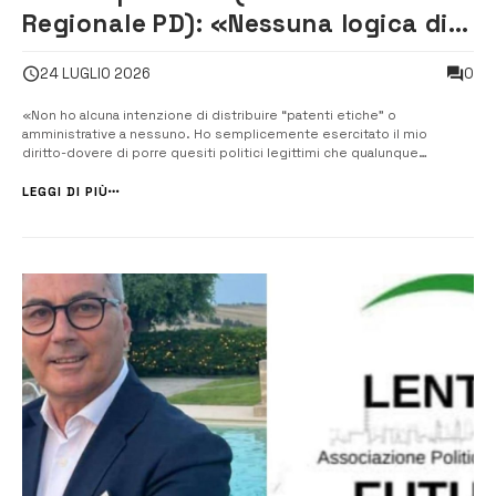
Regionale PD): «Nessuna logica di
bottega. Spada spieghi perché il
0
24 LUGLIO 2026
PD, primo partito, è fuori dalla
giunta»
«Non ho alcuna intenzione di distribuire “patenti etiche” o
amministrative a nessuno. Ho semplicemente esercitato il mio
diritto-dovere di porre quesiti politici legittimi che qualunque
dirigente e militante del Partito Democratico ha la responsabilità di
sollevare di fronte a dinamiche poco chiare». Lo ha detto Gaetano
LEGGI DI PIÙ
Cutrufo, co...