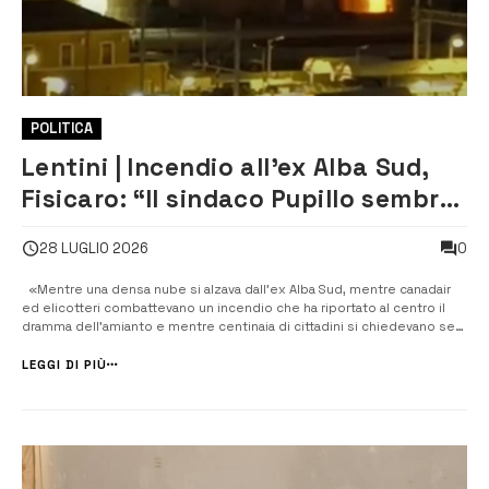
POLITICA
Lentini | Incendio all’ex Alba Sud,
Fisicaro: “Il sindaco Pupillo sembra
scomparso nel momento in cui la
0
28 LUGLIO 2026
città ha più bisogno di lui”
«Mentre una densa nube si alzava dall’ex Alba Sud, mentre canadair
ed elicotteri combattevano un incendio che ha riportato al centro il
dramma dell’amianto e mentre centinaia di cittadini si chiedevano se
l’aria fosse sicura da respirare, da Palazzo di Città è arrivato soltanto il
silenzio. Il sindaco Vincenzo Pupillo sembr...
LEGGI DI PIÙ