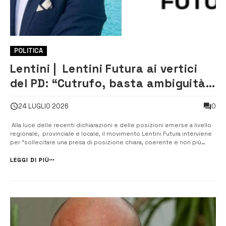
POLITICA
Lentini | Lentini Futura ai vertici
del PD: “Cutrufo, basta ambiguità,
il PD esprime ben due assessori
0
24 LUGLIO 2026
nella giunta Pupillo”
Alla luce delle recenti dichiarazioni e delle posizioni emerse a livello
regionale, provinciale e locale, il movimento Lentini Futura interviene
per “sollecitare una presa di posizione chiara, coerente e non più
rinviabile da parte dei vertici del Partito Democratico”. ​“Riteniamo
imbarazzante assistere a questo teatrino con ricostruzioni o ...
LEGGI DI PIÙ