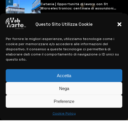
4
Catania | Opportunità di lavoro con St
Microelectronics: centinaia di assunzioni
previste
28 MARZO 2024
Questo Sito Utilizza Cookie
Per fornire le migliori esperienze, utilizziamo tecnologie come i
MAPPA DEL SITO
cookie per memorizzare e/o accedere alle informazioni del
dispositivo. Il consenso a queste tecnologie ci permetterà di
> NOTIZIE
elaborare dati come il comportamento di navigazione o ID unici su
questo sito.
> EDIZIONI LOCALI
> CONTATTI
Accetta
> INFO
Nega
Preferenze
Cookie Policy