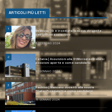
ARTICOLI PIÙ LETTI
1
Siracusa | Si è insediata la nuova dirigente
dell’Ufficio scolastico
6 FEBBRAIO 2024
2
Catania | Assunzioni alla StMicroelectronics:
posizioni aperte e come candidarsi
12 GENNAIO 2024
3
Pachino | Mancano docenti alla scuola
“Calleri”: requisiti e come candidarsi
18 GENNAIO 2024