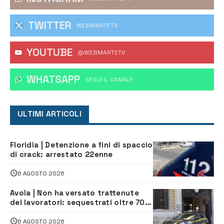
TWITTER
WEBMARTETV
YOUTUBE
@WEBMARTETV
WHATSAPP
‎SEGUI IL CANALE
ULTIMI ARTICOLI
Floridia | Detenzione a fini di spaccio
di crack: arrestato 22enne
6 AGOSTO 2026
Avola | Non ha versato trattenute
dei lavoratori: sequestrati oltre 700
mila euro a imprenditore della
climatizzazione
6 AGOSTO 2026