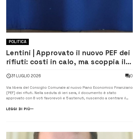
POLITICA
Lentini | Approvato il nuovo PEF dei
rifiuti: costi in calo, ma scoppia il
caso della maggioranza senza
0
31 LUGLIO 2026
numeri
Via libera del Consiglio Comunale al nuovo Piano Economico Finanziario
(PEF) dei rifiuti. Nella seduta di ieri sera, il documento è stato
approvato con 8 voti favorevoli e 5 astenuti, riuscendo a centrare il
termine perentorio fissato al 31 luglio: i costi complessivi passano dai
5.162.036 euro del 2025 ai 4.861.023 euro attuali, garantendo un...
LEGGI DI PIÙ