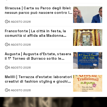
Siracusa | Carta su Parco degli Iblei:
nessun parco può nascere contro le
comunità e il territorio
6 AGOSTO 2026
Francofonte | La città in festa, la
comunità si affida alla Madonna
della Neve tra fede e tradizione
6 AGOSTO 2026
Augusta | Augusta d’Estate, stasera
il 1° Torneo di Burraco sotto le
Stelle: piazza D’Astorga già sold out
6 AGOSTO 2026
Melilli | Terrazza d’estate: laboratori
creativi di fashion styling e giochi
tradizionali di Zuimama, ecco come
iscriversi
6 AGOSTO 2026