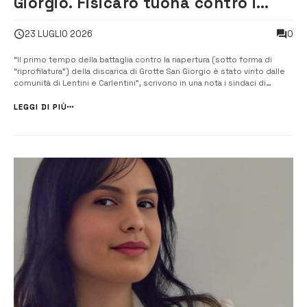
Giorgio. Fisicaro tuona contro i
sindaci Pupillo e Stefio:
0
23 LUGLIO 2026
“Festeggiano una vittoria contro
un provvedimento che nessuno ha
“Il primo tempo della battaglia contro la riapertura (sotto forma di
“riprofilatura”) della discarica di Grotte San Giorgio è stato vinto dalle
mai adottato”
comunità di Lentini e Carlentini”, scrivono in una nota i sindaci di
Lentini, Vincenzo Pupillo, e di Carlentini, Giuseppe Stefio. “La
discarica, infatti, per adesso non riaprirà e rimarrà ancora chiusa...
LEGGI DI PIÙ