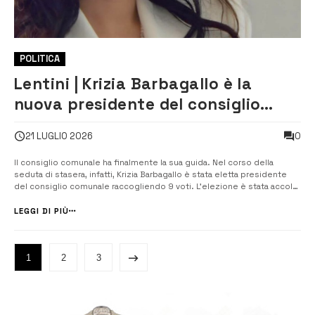
POLITICA
Lentini | Krizia Barbagallo è la
nuova presidente del consiglio
comunale
0
21 LUGLIO 2026
Il consiglio comunale ha finalmente la sua guida. Nel corso della
seduta di stasera, infatti, Krizia Barbagallo è stata eletta presidente
del consiglio comunale raccogliendo 9 voti. L’elezione è stata accolta
da un lungo applauso da parte dell’aula. ​Si tratta di un passaggio
istituzionale chiave che sblocca l’attività ammini...
LEGGI DI PIÙ
1
2
3