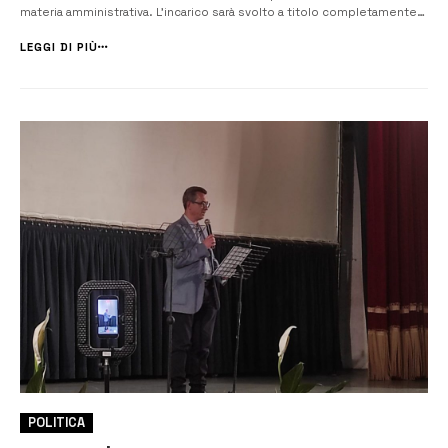
materia amministrativa. L’incarico sarà svolto a titolo completamente
gratuito; l’obiettivo sarà quello di coadiuvare il sindaco e
l’amministrazione comunale nell’espletament...
LEGGI DI PIÙ
POLITICA