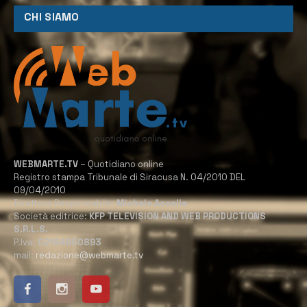
CHI SIAMO
WEBMARTE.TV
– Quotidiano online
Registro stampa Tribunale di Siracusa N. 04/2010 DEL
09/04/2010
Direttore Responsabile:
Michele Accolla
Società editrice:
KFP TELEVISION AND WEB PRODUCTIONS
S.R.L.S.
P.Iva:
02184950893
mail:
redazione@webmarte.tv