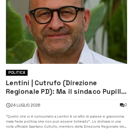
POLITICA
Lentini | Cutrufo (Direzione
Regionale PD): Ma il sindaco Pupillo
è ancora del PD? Un tradimento
0
24 LUGLIO 2026
inaccettabile di palese
trasformismo”
“Quello che si è consumato a Lentini è un atto di palese e gravissima
mala fede politica che non può essere tollerato”. Lo dichiara in una
nota ufficiale Gaetano Cutrufo, membro della Direzione Regionale del
PD, che ricostruisce e denuncia duramente lo scontro politico. “È