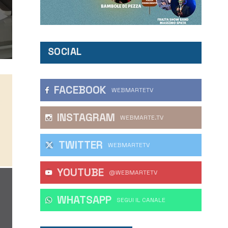
SOCIAL
FACEBOOK
WEBMARTETV
INSTAGRAM
WEBMARTE.TV
TWITTER
WEBMARTETV
YOUTUBE
@WEBMARTETV
WHATSAPP
‎SEGUI IL CANALE