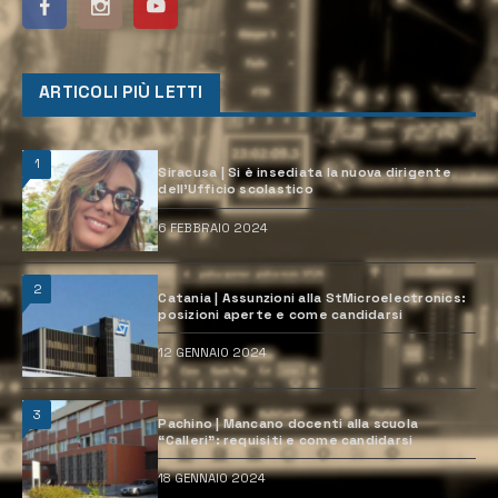
ARTICOLI PIÙ LETTI
1
Siracusa | Si è insediata la nuova dirigente
dell’Ufficio scolastico
6 FEBBRAIO 2024
2
Catania | Assunzioni alla StMicroelectronics:
posizioni aperte e come candidarsi
12 GENNAIO 2024
3
Pachino | Mancano docenti alla scuola
“Calleri”: requisiti e come candidarsi
18 GENNAIO 2024