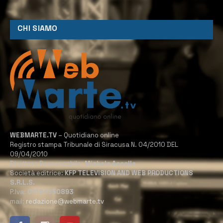
CHI SIAMO
WEBMARTE.TV
– Quotidiano online
Registro stampa Tribunale di Siracusa N. 04/2010 DEL
09/04/2010
Direttore Responsabile:
Michele Accolla
Società editrice:
KFP TELEVISION AND WEB PRODUCTIONS
S.R.L.S.
P.Iva:
02184950893
mail:
redazione@webmarte.tv