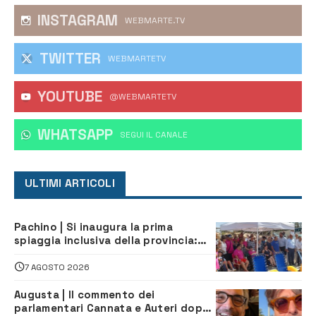
INSTAGRAM
WEBMARTE.TV
TWITTER
WEBMARTETV
YOUTUBE
@WEBMARTETV
WHATSAPP
‎SEGUI IL CANALE
ULTIMI ARTICOLI
Pachino | Si inaugura la prima
spiaggia inclusiva della provincia:
assistenza e prevenzione aperte a
tutti
7 AGOSTO 2026
Augusta | Il commento dei
parlamentari Cannata e Auteri dopo