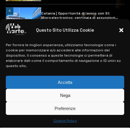
4
Catania | Opportunità di lavoro con St
Microelectronics: centinaia di assunzioni
previste
28 MARZO 2024
Questo Sito Utilizza Cookie
Per fornire le migliori esperienze, utilizziamo tecnologie come i
MAPPA DEL SITO
cookie per memorizzare e/o accedere alle informazioni del
dispositivo. Il consenso a queste tecnologie ci permetterà di
elaborare dati come il comportamento di navigazione o ID unici su
> NOTIZIE
questo sito.
> EDIZIONI LOCALI
Accetta
> CONTATTI
Nega
> INFO
Preferenze
Cookie Policy