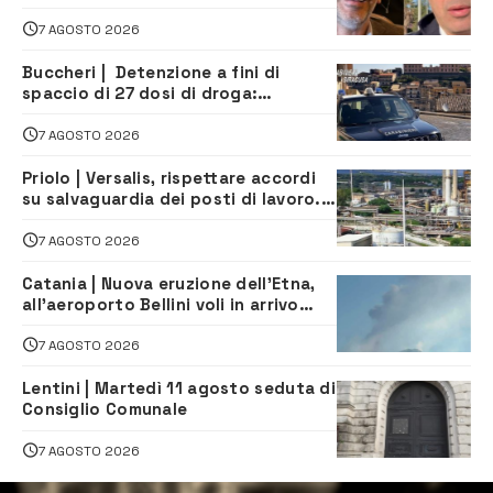
la firma del contatto per il
depuratore
7 AGOSTO 2026
Buccheri | Detenzione a fini di
spaccio di 27 dosi di droga:
denunciati tre 20enni
7 AGOSTO 2026
Priolo | Versalis, rispettare accordi
su salvaguardia dei posti di lavoro. Il
sindaco scrive alla società
7 AGOSTO 2026
Catania | Nuova eruzione dell’Etna,
all’aeroporto Bellini voli in arrivo
dirottati
7 AGOSTO 2026
Lentini | Martedì 11 agosto seduta di
Consiglio Comunale
7 AGOSTO 2026