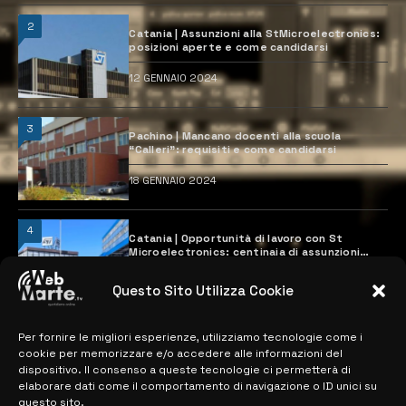
2
Catania | Assunzioni alla StMicroelectronics:
posizioni aperte e come candidarsi
12 GENNAIO 2024
3
Pachino | Mancano docenti alla scuola
“Calleri”: requisiti e come candidarsi
18 GENNAIO 2024
4
Catania | Opportunità di lavoro con St
Microelectronics: centinaia di assunzioni
previste
28 MARZO 2024
Questo Sito Utilizza Cookie
Per fornire le migliori esperienze, utilizziamo tecnologie come i
MAPPA DEL SITO
cookie per memorizzare e/o accedere alle informazioni del
dispositivo. Il consenso a queste tecnologie ci permetterà di
elaborare dati come il comportamento di navigazione o ID unici su
> NOTIZIE
questo sito.