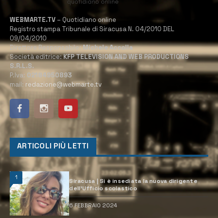
WEBMARTE.TV
– Quotidiano online
Registro stampa Tribunale di Siracusa N. 04/2010 DEL
09/04/2010
Direttore Responsabile:
Michele Accolla
Società editrice:
KFP TELEVISION AND WEB PRODUCTIONS
S.R.L.S.
P.Iva:
02184950893
mail:
redazione@webmarte.tv
ARTICOLI PIÙ LETTI
1
Siracusa | Si è insediata la nuova dirigente
dell’Ufficio scolastico
6 FEBBRAIO 2024