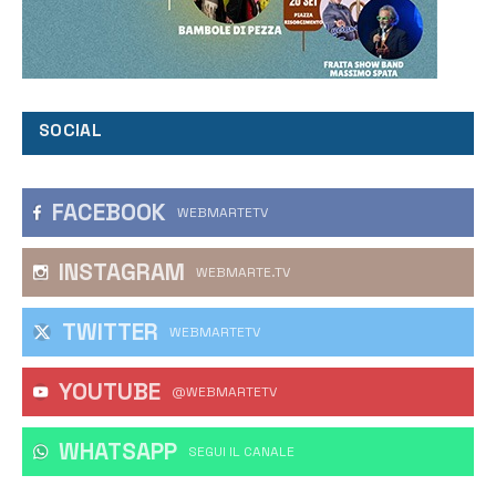
SOCIAL
FACEBOOK
WEBMARTETV
INSTAGRAM
WEBMARTE.TV
TWITTER
WEBMARTETV
YOUTUBE
@WEBMARTETV
WHATSAPP
‎SEGUI IL CANALE