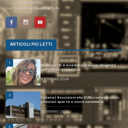
P.Iva:
02184950893
mail:
redazione@webmarte.tv
ARTICOLI PIÙ LETTI
1
Siracusa | Si è insediata la nuova dirigente
dell’Ufficio scolastico
6 FEBBRAIO 2024
2
Catania | Assunzioni alla StMicroelectronics:
posizioni aperte e come candidarsi
12 GENNAIO 2024
3