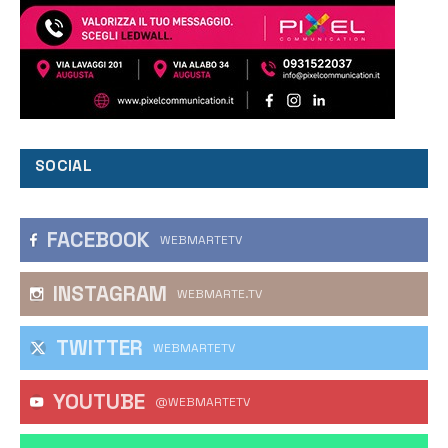
SOCIAL
FACEBOOK
WEBMARTETV
INSTAGRAM
WEBMARTE.TV
TWITTER
WEBMARTETV
YOUTUBE
@WEBMARTETV