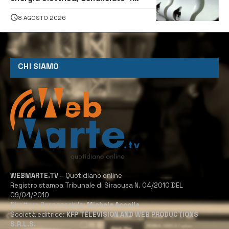
persone
8 AGOSTO 2026
CHI SIAMO
WEBMARTE.TV
– Quotidiano online
Registro stampa Tribunale di Siracusa N. 04/2010 DEL
09/04/2010
Direttore Responsabile:
Michele Accolla
Società editrice:
KFP TELEVISION AND WEB PRODUCTIONS
S.R.L.S.