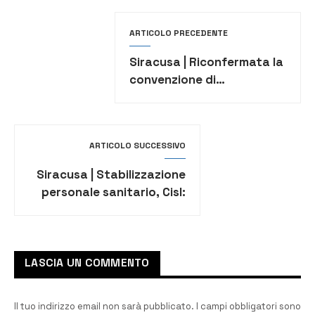
ARTICOLO PRECEDENTE
Siracusa | Riconfermata la
convenzione di
prevenzione oncologica
ARTICOLO SUCCESSIVO
Siracusa | Stabilizzazione
personale sanitario, Cisl:
“Un passo avanti è stato
fatto”
LASCIA UN COMMENTO
Il tuo indirizzo email non sarà pubblicato.
I campi obbligatori sono