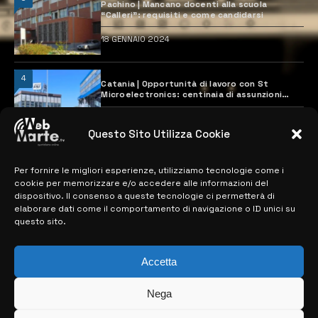
Pachino | Mancano docenti alla scuola
“Calleri”: requisiti e come candidarsi
18 GENNAIO 2024
4
Catania | Opportunità di lavoro con St
Microelectronics: centinaia di assunzioni
previste
28 MARZO 2024
Questo Sito Utilizza Cookie
Per fornire le migliori esperienze, utilizziamo tecnologie come i
MAPPA DEL SITO
cookie per memorizzare e/o accedere alle informazioni del
dispositivo. Il consenso a queste tecnologie ci permetterà di
> NOTIZIE
elaborare dati come il comportamento di navigazione o ID unici su
questo sito.
> EDIZIONI LOCALI
> CONTATTI
Accetta
> INFO
Nega