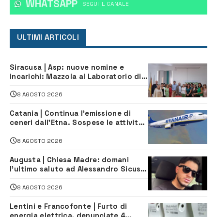
WHATSAPP
‎SEGUI IL CANALE
ULTIMI ARTICOLI
Siracusa | Asp: nuove nomine e
incarichi: Mazzola al Laboratorio di
Sanità pubblica, Matteliano al
Servizio Legale
8 AGOSTO 2026
Catania | Continua l’emissione di
ceneri dall’Etna. Sospese le attività
all’aeroporto di Fontanarossa
8 AGOSTO 2026
Augusta | Chiesa Madre: domani
l’ultimo saluto ad Alessandro Sicuso,
morto in un incidente stradale
8 AGOSTO 2026
Lentini e Francofonte | Furto di
energia elettrica, denunciate 4