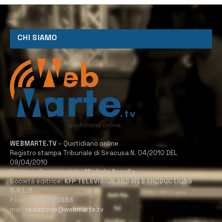
CHI SIAMO
WEBMARTE.TV
– Quotidiano online
Registro stampa Tribunale di Siracusa N. 04/2010 DEL
09/04/2010
Direttore Responsabile:
Michele Accolla
Società editrice:
KFP TELEVISION AND WEB PRODUCTIONS
S.R.L.S.
P.Iva:
02184950893
mail:
redazione@webmarte.tv