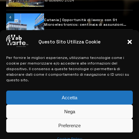
18 GENNAIO 2024
4
Catania | Opportunità di lavoro con St
Microelectronics: centinaia di assunzioni
previste
28 MARZO 2024
Questo Sito Utilizza Cookie
Per fornire le migliori esperienze, utilizziamo tecnologie come i
MAPPA DEL SITO
cookie per memorizzare e/o accedere alle informazioni del
dispositivo. Il consenso a queste tecnologie ci permetterà di
> NOTIZIE
elaborare dati come il comportamento di navigazione o ID unici su
questo sito.
> EDIZIONI LOCALI
> CONTATTI
Accetta
> INFO
Nega
Preferenze
Cookie Policy