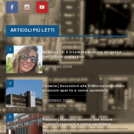
ARTICOLI PIÙ LETTI
1
Siracusa | Si è insediata la nuova dirigente
dell’Ufficio scolastico
6 FEBBRAIO 2024
2
Catania | Assunzioni alla StMicroelectronics:
posizioni aperte e come candidarsi
12 GENNAIO 2024
3
Pachino | Mancano docenti alla scuola
“Calleri”: requisiti e come candidarsi