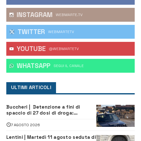
INSTAGRAM
WEBMARTE.TV
TWITTER
WEBMARTETV
YOUTUBE
@WEBMARTETV
WHATSAPP
‎SEGUI IL CANALE
ULTIMI ARTICOLI
Buccheri | Detenzione a fini di
spaccio di 27 dosi di droga:
denunciati tre 20enni
7 AGOSTO 2026
Lentini | Martedì 11 agosto seduta di