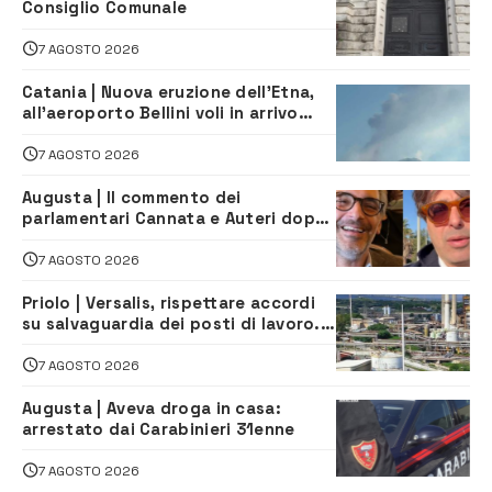
Consiglio Comunale
7 AGOSTO 2026
Catania | Nuova eruzione dell’Etna,
all’aeroporto Bellini voli in arrivo
dirottati
7 AGOSTO 2026
Augusta | Il commento dei
parlamentari Cannata e Auteri dopo
la firma del contatto per il
depuratore
7 AGOSTO 2026
Priolo | Versalis, rispettare accordi
su salvaguardia dei posti di lavoro. Il
sindaco scrive alla società
7 AGOSTO 2026
Augusta | Aveva droga in casa:
arrestato dai Carabinieri 31enne
7 AGOSTO 2026