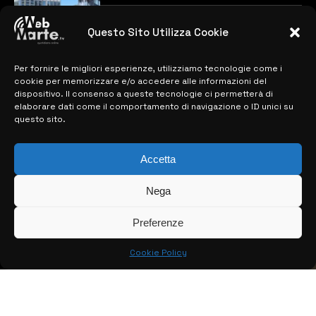
previste
28 MARZO 2024
Questo Sito Utilizza Cookie
Per fornire le migliori esperienze, utilizziamo tecnologie come i
MAPPA DEL SITO
cookie per memorizzare e/o accedere alle informazioni del
dispositivo. Il consenso a queste tecnologie ci permetterà di
> NOTIZIE
elaborare dati come il comportamento di navigazione o ID unici su
questo sito.
> EDIZIONI LOCALI
Accetta
> CONTATTI
> INFO
Nega
Preferenze
Cookie Policy
© COPYRIGHT 2026:
KFP TELEVISION AND WEB PRODUCTIONS