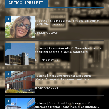
ARTICOLI PIÙ LETTI
1
Siracusa | Si è insediata la nuova dirigente
dell’Ufficio scolastico
6 FEBBRAIO 2024
2
Catania | Assunzioni alla StMicroelectronics:
posizioni aperte e come candidarsi
12 GENNAIO 2024
3
Pachino | Mancano docenti alla scuola
“Calleri”: requisiti e come candidarsi
18 GENNAIO 2024
4
Catania | Opportunità di lavoro con St
Microelectronics: centinaia di assunzioni