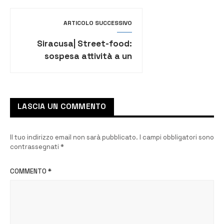
tracciabilità
ARTICOLO SUCCESSIVO
Siracusa| Street-food:
sospesa attività a un
furgone-paninoteca
LASCIA UN COMMENTO
Il tuo indirizzo email non sarà pubblicato.
I campi obbligatori sono
contrassegnati
*
COMMENTO
*