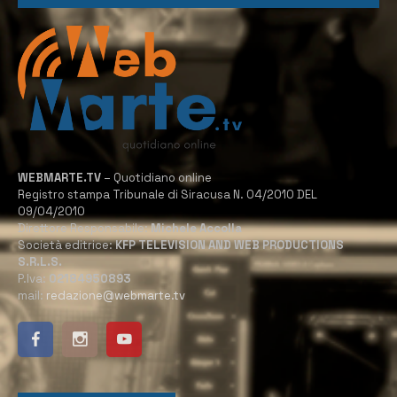
WEBMARTE.TV
– Quotidiano online
Registro stampa Tribunale di Siracusa N. 04/2010 DEL
09/04/2010
Direttore Responsabile:
Michele Accolla
Società editrice:
KFP TELEVISION AND WEB PRODUCTIONS
S.R.L.S.
P.Iva:
02184950893
mail:
redazione@webmarte.tv