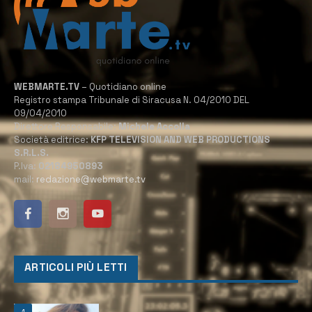
WEBMARTE.TV
– Quotidiano online
Registro stampa Tribunale di Siracusa N. 04/2010 DEL
09/04/2010
Direttore Responsabile:
Michele Accolla
Società editrice:
KFP TELEVISION AND WEB PRODUCTIONS
S.R.L.S.
P.Iva:
02184950893
mail:
redazione@webmarte.tv
ARTICOLI PIÙ LETTI