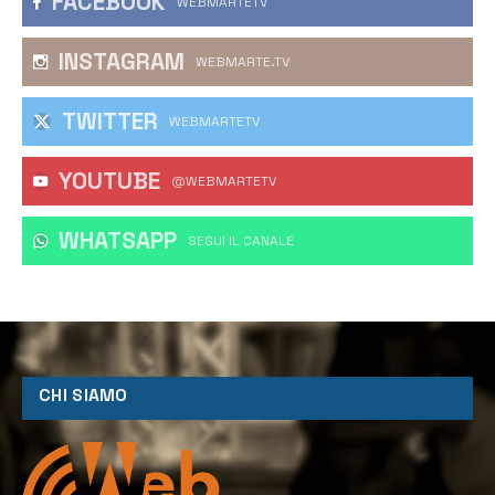
FACEBOOK
WEBMARTETV
INSTAGRAM
WEBMARTE.TV
TWITTER
WEBMARTETV
YOUTUBE
@WEBMARTETV
WHATSAPP
‎SEGUI IL CANALE
CHI SIAMO