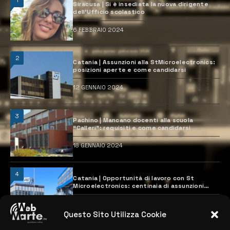
1
Siracusa | Si è insediata la nuova dirigente
dell’Ufficio scolastico
6 FEBBRAIO 2024
2
Catania | Assunzioni alla StMicroelectronics:
posizioni aperte e come candidarsi
12 GENNAIO 2024
3
Pachino | Mancano docenti alla scuola
“Calleri”: requisiti e come candidarsi
18 GENNAIO 2024
4
Catania | Opportunità di lavoro con St
Microelectronics: centinaia di assunzioni
previste
28 MARZO 2024
Questo Sito Utilizza Cookie