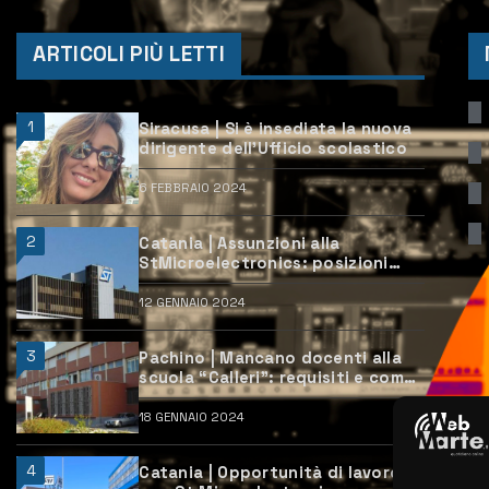
ARTICOLI PIÙ LETTI
1
Siracusa | Si è insediata la nuova
dirigente dell’Ufficio scolastico
6 FEBBRAIO 2024
2
Catania | Assunzioni alla
StMicroelectronics: posizioni
aperte e come candidarsi
12 GENNAIO 2024
3
Pachino | Mancano docenti alla
scuola “Calleri”: requisiti e come
candidarsi
18 GENNAIO 2024
4
Catania | Opportunità di lavoro