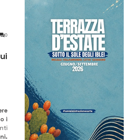
0
ui
ere
o i
nti
ni.