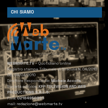
CHI SIAMO
WEBMARTE.TV
– Quotidiano online
Registro stampa Tribunale di Siracusa N. 04/2010
DEL 09/04/2010
Direttore Responsabile:
Michele Accolla
Società editrice:
KFP TELEVISION AND WEB
PRODUCTIONS S.R.L.S.
P.Iva:
02184950893
mail:
redazione@webmarte.tv