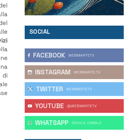
del
lla
del
lle
SOCIAL
izi
lla
FACEBOOK
WEBMARTETV
one
Una
INSTAGRAM
WEBMARTE.TV
 di
ale
TWITTER
WEBMARTETV
sse
YOUTUBE
@WEBMARTETV
WHATSAPP
‎SEGUI IL CANALE