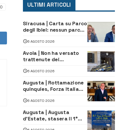
ULTIMI ARTICOLI
DO
Siracusa | Carta su Parco
degli Iblei: nessun parco
può nascere contro le
6 AGOSTO 2026
comunità e il territorio
Avola | Non ha versato
trattenute dei
lavoratori: sequestrati
6 AGOSTO 2026
oltre 700 mila euro a
imprenditore della
Augusta | Rottamazione
climatizzazione
quinquies, Forza Italia
rivendica il risultato:
6 AGOSTO 2026
«La proposta è nostra»
Augusta | Augusta
d’Estate, stasera il 1°
Torneo di Burraco sotto
6 AGOSTO 2026