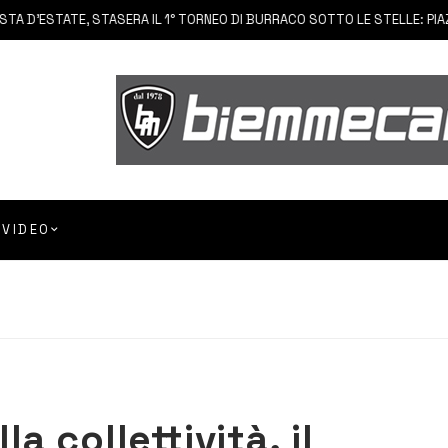
’ESTATE, STASERA IL 1° TORNEO DI BURRACO SOTTO LE STELLE: PIAZZA 
VIDEO
la collettività, il