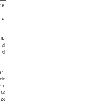
dal
, i
 di
lla
 di
 di
ri,
ado
no,
uso
nze