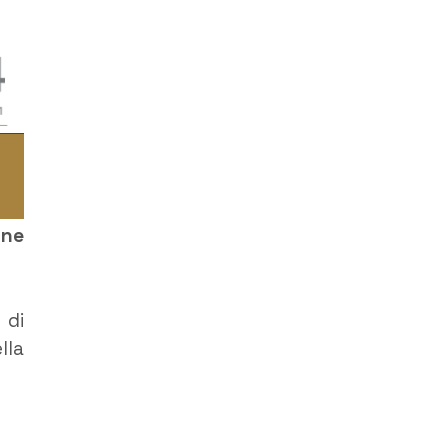
one
 di
lla