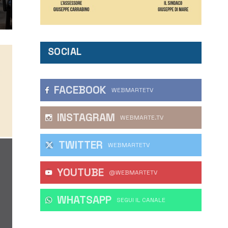
SOCIAL
FACEBOOK
WEBMARTETV
INSTAGRAM
WEBMARTE.TV
TWITTER
WEBMARTETV
YOUTUBE
@WEBMARTETV
WHATSAPP
‎SEGUI IL CANALE