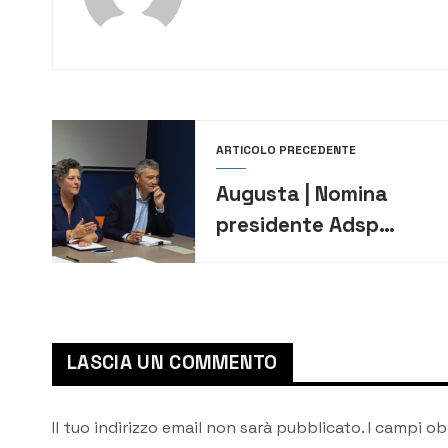
ARTICOLO PRECEDENTE
Augusta | Nomina
presidente Adsp
Sicilia orientale,
Assoporto: “si
prediliga la
competenza tecnica”
LASCIA UN COMMENTO
Il tuo indirizzo email non sarà pubblicato.
I campi ob