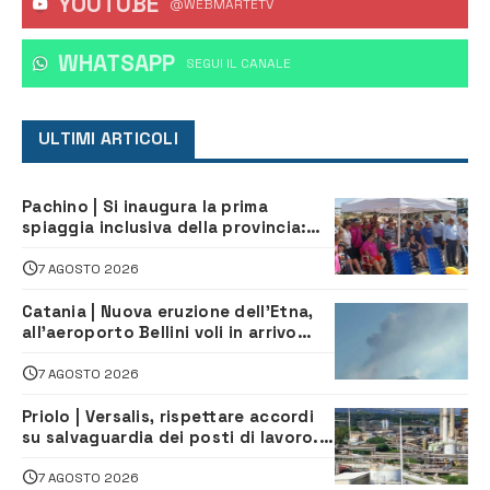
YOUTUBE
@WEBMARTETV
WHATSAPP
‎SEGUI IL CANALE
ULTIMI ARTICOLI
Pachino | Si inaugura la prima
spiaggia inclusiva della provincia:
assistenza e prevenzione aperte a
tutti
7 AGOSTO 2026
Catania | Nuova eruzione dell’Etna,
all’aeroporto Bellini voli in arrivo
dirottati
7 AGOSTO 2026
Priolo | Versalis, rispettare accordi
su salvaguardia dei posti di lavoro. Il
sindaco scrive alla società
7 AGOSTO 2026