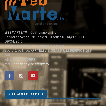
WEBMARTE.TV
– Quotidiano online
Registro stampa Tribunale di Siracusa N. 04/2010 DEL
09/04/2010
Direttore Responsabile:
Michele Accolla
Società editrice:
KFP TELEVISION AND WEB PRODUCTIONS
S.R.L.S.
P.Iva:
02184950893
mail:
redazione@webmarte.tv
ARTICOLI PIÙ LETTI