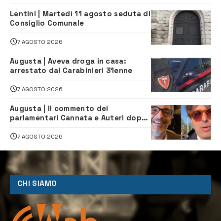
Lentini | Martedì 11 agosto seduta di
Consiglio Comunale
7 AGOSTO 2026
Augusta | Aveva droga in casa:
arrestato dai Carabinieri 31enne
7 AGOSTO 2026
Augusta | Il commento dei
parlamentari Cannata e Auteri dopo
la firma del contatto per il
depuratore
7 AGOSTO 2026
CHI SIAMO