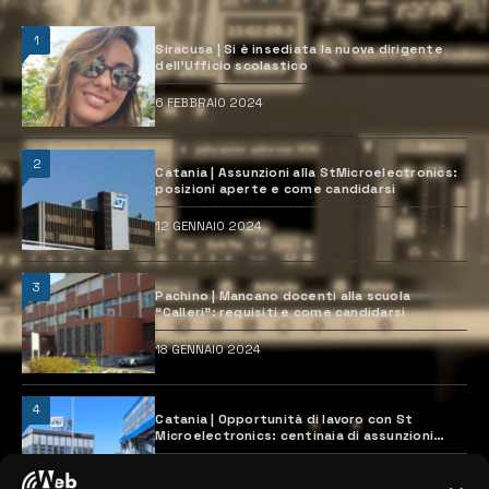
1
Siracusa | Si è insediata la nuova dirigente
dell’Ufficio scolastico
6 FEBBRAIO 2024
2
Catania | Assunzioni alla StMicroelectronics:
posizioni aperte e come candidarsi
12 GENNAIO 2024
3
Pachino | Mancano docenti alla scuola
“Calleri”: requisiti e come candidarsi
18 GENNAIO 2024
4
Catania | Opportunità di lavoro con St
Microelectronics: centinaia di assunzioni
previste
28 MARZO 2024