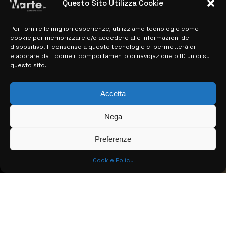
Questo Sito Utilizza Cookie
Per fornire le migliori esperienze, utilizziamo tecnologie come i
MAPPA DEL SITO
cookie per memorizzare e/o accedere alle informazioni del
dispositivo. Il consenso a queste tecnologie ci permetterà di
> NOTIZIE
elaborare dati come il comportamento di navigazione o ID unici su
questo sito.
> EDIZIONI LOCALI
Accetta
> CONTATTI
> INFO
Nega
Preferenze
Cookie Policy
© COPYRIGHT 2026:
KFP TELEVISION AND WEB PRODUCTIONS
S.R.L.S.
– P.IVA: 02184950893 – TUTTI I DIRITTI RISERVATI –
CREATO DA LUIGI PITARI