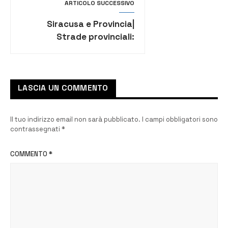
ARTICOLO SUCCESSIVO
Siracusa e Provincia|
Strade provinciali:
assenza di manutenzione
e manti stradali dissestati
LASCIA UN COMMENTO
Il tuo indirizzo email non sarà pubblicato.
I campi obbligatori sono
contrassegnati
*
COMMENTO
*