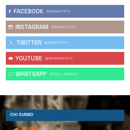
FACEBOOK
WEBMARTETV
INSTAGRAM
WEBMARTE.TV
TWITTER
WEBMARTETV
YOUTUBE
@WEBMARTETV
WHATSAPP
‎SEGUI IL CANALE
CHI SIAMO