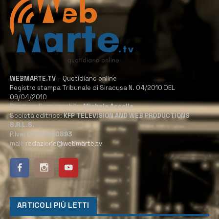
WEBMARTE.TV
– Quotidiano online
Registro stampa Tribunale di Siracusa N. 04/2010 DEL
09/04/2010
Direttore Responsabile:
Michele Accolla
Società editrice:
KFP TELEVISION AND WEB PRODUCTIONS
S.R.L.S.
P.Iva:
02184950893
mail:
redazione@webmarte.tv
ARTICOLI PIÙ LETTI