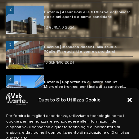
2
Catania | Assunzioni alla StMicroelectronics:
posizioni aperte e come candidarsi
12 GENNAIO 2024
3
Pachino | Mancano docenti alla scuola
“Calleri”: requisiti e come candidarsi
18 GENNAIO 2024
4
Catania | Opportunità di lavoro con St
Microelectronics: centinaia di assunzioni
previste
28 MARZO 2024
Questo Sito Utilizza Cookie
Per fornire le migliori esperienze, utilizziamo tecnologie come i
MAPPA DEL SITO
cookie per memorizzare e/o accedere alle informazioni del
dispositivo. Il consenso a queste tecnologie ci permetterà di
elaborare dati come il comportamento di navigazione o ID unici su
> NOTIZIE
questo sito.