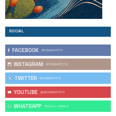
SOCIAL
FACEBOOK
WEBMARTETV
INSTAGRAM
WEBMARTE.TV
TWITTER
WEBMARTETV
YOUTUBE
@WEBMARTETV
WHATSAPP
‎SEGUI IL CANALE