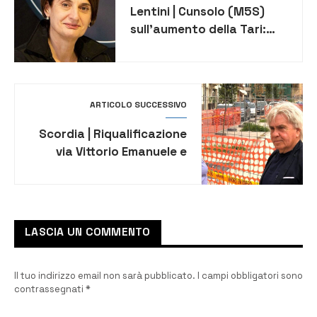
Lentini | Cunsolo (M5S)
sull’aumento della Tari:
“Un vero fallimento che
peserà su tutta la
comunità, vergogna!”
ARTICOLO SUCCESSIVO
Scordia | Riqualificazione
via Vittorio Emanuele e
piazza Regina Margherita,
il sindaco Barchitta:
“Lavori fondamentali per
la valorizzazione del
LASCIA UN COMMENTO
nostro patrimonio
storico”
Il tuo indirizzo email non sarà pubblicato.
I campi obbligatori sono
contrassegnati
*