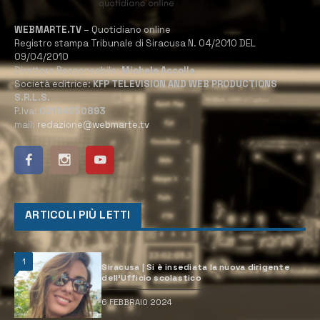
WEBMARTE.TV
– Quotidiano online
Registro stampa Tribunale di Siracusa N. 04/2010 DEL
09/04/2010
Direttore Responsabile:
Michele Accolla
Società editrice:
KFP TELEVISION AND WEB PRODUCTIONS
S.R.L.S.
P.Iva:
02184950893
mail:
redazione@webmarte.tv
ARTICOLI PIÙ LETTI
1
Siracusa | Si è insediata la nuova dirigente
dell’Ufficio scolastico
6 FEBBRAIO 2024