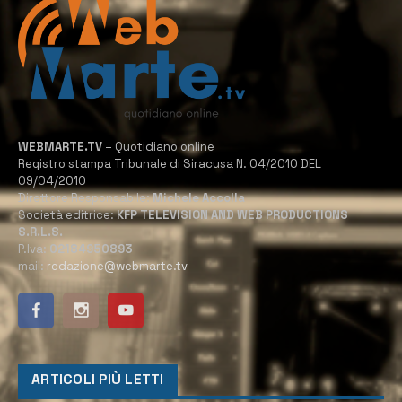
WEBMARTE.TV
– Quotidiano online
Registro stampa Tribunale di Siracusa N. 04/2010 DEL
09/04/2010
Direttore Responsabile:
Michele Accolla
Società editrice:
KFP TELEVISION AND WEB PRODUCTIONS
S.R.L.S.
P.Iva:
02184950893
mail:
redazione@webmarte.tv
ARTICOLI PIÙ LETTI