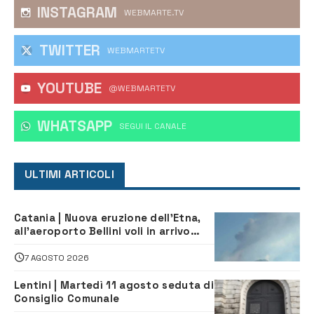
INSTAGRAM
WEBMARTE.TV
TWITTER
WEBMARTETV
YOUTUBE
@WEBMARTETV
WHATSAPP
‎SEGUI IL CANALE
ULTIMI ARTICOLI
Catania | Nuova eruzione dell’Etna,
all’aeroporto Bellini voli in arrivo
dirottati
7 AGOSTO 2026
Lentini | Martedì 11 agosto seduta di
Consiglio Comunale