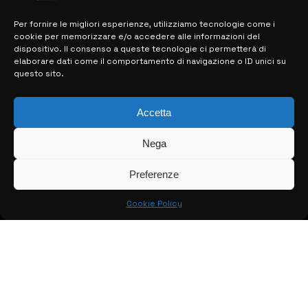
Per fornire le migliori esperienze, utilizziamo tecnologie come i
cookie per memorizzare e/o accedere alle informazioni del
MAPPA DEL SITO
dispositivo. Il consenso a queste tecnologie ci permetterà di
elaborare dati come il comportamento di navigazione o ID unici su
questo sito.
> NOTIZIE
> EDIZIONI LOCALI
Accetta
> CONTATTI
Nega
> INFO
Preferenze
Cookie Policy
© COPYRIGHT 2026:
KFP TELEVISION AND WEB PRODUCTIONS
S.R.L.S.
– P.IVA: 02184950893 – TUTTI I DIRITTI RISERVATI –
CREATO DA LUIGI PITARI