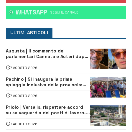
WHATSAPP
‎SEGUI IL CANALE
ULTIMI ARTICOLI
Augusta | Il commento dei
parlamentari Cannata e Auteri dopo
la firma del contatto per il
depuratore
7 AGOSTO 2026
Pachino | Si inaugura la prima
spiaggia inclusiva della provincia:
assistenza e prevenzione aperte a
tutti
7 AGOSTO 2026
Priolo | Versalis, rispettare accordi
su salvaguardia dei posti di lavoro. Il
sindaco scrive alla società
7 AGOSTO 2026