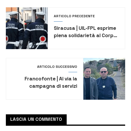
ARTICOLO PRECEDENTE
Siracusa | UIL-FPL esprime
piena solidarietà al Corpo
di Polizia Municipale di
Augusta
ARTICOLO SUCCESSIVO
Francofonte | Al via la
campagna di servizi
integrati contro
l’abbandono dei rifiuti e le
microdiscariche
LASCIA UN COMMENTO