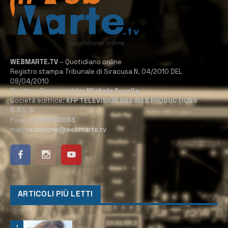
WEBMARTE.TV
– Quotidiano online
Registro stampa Tribunale di Siracusa N. 04/2010 DEL
09/04/2010
Direttore Responsabile:
Michele Accolla
Società editrice:
KFP TELEVISION AND WEB PRODUCTIONS
S.R.L.S.
P.Iva:
02184950893
mail:
redazione@webmarte.tv
ARTICOLI PIÙ LETTI
1