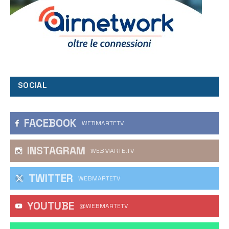
SOCIAL
FACEBOOK
WEBMARTETV
INSTAGRAM
WEBMARTE.TV
TWITTER
WEBMARTETV
YOUTUBE
@WEBMARTETV