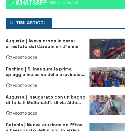
WHATSAPP
‎SEGUI IL CANALE
ULTIMI ARTICOLI
Augusta | Aveva droga in casa:
arrestato dai Carabinieri 31enne
7 AGOSTO 2026
Pachino | Si inaugura la prima
spiaggia inclusiva della provincia:
assistenza e prevenzione aperte a
tutti
7 AGOSTO 2026
Augusta | Inaugurato con un bagno
di folla il McDonald’s di via Aldo
Moro
7 AGOSTO 2026
Catania | Nuova eruzione dell’Etna,
all’aeroporto Bellini voli in arrivo