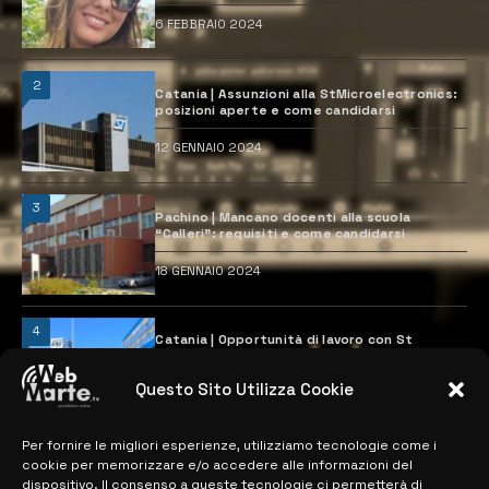
6 FEBBRAIO 2024
2
Catania | Assunzioni alla StMicroelectronics:
posizioni aperte e come candidarsi
12 GENNAIO 2024
3
Pachino | Mancano docenti alla scuola
“Calleri”: requisiti e come candidarsi
18 GENNAIO 2024
4
Catania | Opportunità di lavoro con St
Microelectronics: centinaia di assunzioni
previste
Questo Sito Utilizza Cookie
28 MARZO 2024
Per fornire le migliori esperienze, utilizziamo tecnologie come i
cookie per memorizzare e/o accedere alle informazioni del
MAPPA DEL SITO
dispositivo. Il consenso a queste tecnologie ci permetterà di