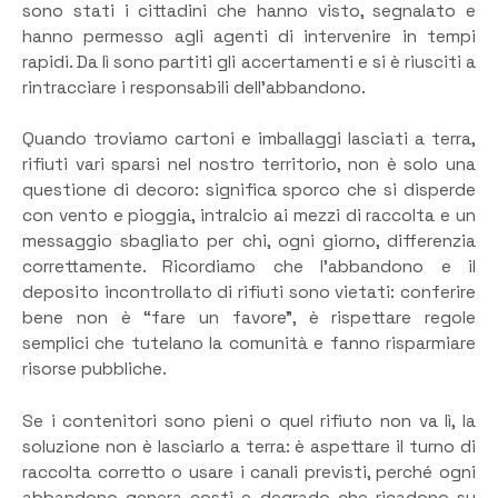
sono stati i cittadini che hanno visto, segnalato e
hanno permesso agli agenti di intervenire in tempi
rapidi. Da lì sono partiti gli accertamenti e si è riusciti a
rintracciare i responsabili dell’abbandono.
Quando troviamo cartoni e imballaggi lasciati a terra,
rifiuti vari sparsi nel nostro territorio, non è solo una
questione di decoro: significa sporco che si disperde
con vento e pioggia, intralcio ai mezzi di raccolta e un
messaggio sbagliato per chi, ogni giorno, differenzia
correttamente. Ricordiamo che l’abbandono e il
deposito incontrollato di rifiuti sono vietati: conferire
bene non è “fare un favore”, è rispettare regole
semplici che tutelano la comunità e fanno risparmiare
risorse pubbliche.
Se i contenitori sono pieni o quel rifiuto non va lì, la
soluzione non è lasciarlo a terra: è aspettare il turno di
raccolta corretto o usare i canali previsti, perché ogni
abbandono genera costi e degrado che ricadono su