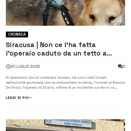
CRONACA
Siracusa | Non ce l’ha fatta
l’operaio caduto da un tetto a
Priolo. Rinviati i funerali
0
20 LUGLIO 2026
Si sarebbero dovuti celebrare domani, ma sono stati rinviati
dall’autorità giudiziaria che ha sequestrato la salma, i funerali di Alessio
De Rossi, l’operaio di 32 anni, vittima di un incidente sul lavoro lo
scorso gennaio nella zona industriale di Priolo. Ieri il suo cuore ha
smesso di battere in un letto di ospedale dove si trovava ric...
LEGGI DI PIÙ