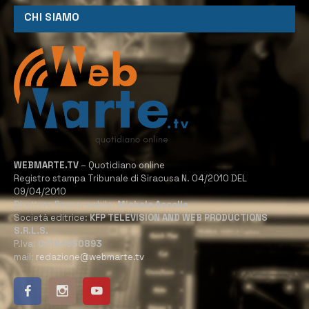
CHI SIAMO
WEBMARTE.TV
– Quotidiano online
Registro stampa Tribunale di Siracusa N. 04/2010 DEL
09/04/2010
Direttore Responsabile:
Michele Accolla
Società editrice:
KFP TELEVISION AND WEB PRODUCTIONS
S.R.L.S.
P.Iva:
02184950893
mail:
redazione@webmarte.tv