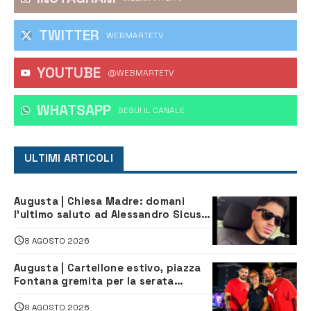
TWITTER
WEBMARTETV
YOUTUBE
@WEBMARTETV
WHATSAPP
‎SEGUI IL CANALE
ULTIMI ARTICOLI
Augusta | Chiesa Madre: domani
l’ultimo saluto ad Alessandro Sicuso,
morto in un incidente stradale
8 AGOSTO 2026
Augusta | Cartellone estivo, piazza
Fontana gremita per la serata
caraibica con Andrea Mojito
8 AGOSTO 2026