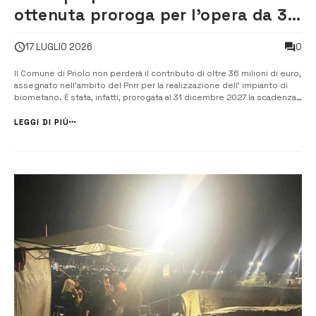
ottenuta proroga per l’opera da 36
milioni di euro con il Pnrr
0
17 LUGLIO 2026
Il Comune di Priolo non perderà il contributo di oltre 36 milioni di euro,
assegnato nell’ambito del Pnrr per la realizzazione dell’ impianto di
biometano. È stata, infatti, prorogata al 31 dicembre 2027 la scadenza
fissata per il completamento delle procedure. È questo l’esito della
trasferta di ieri, a Roma, del sindaco Pippo Gianni ch...
LEGGI DI PIÙ