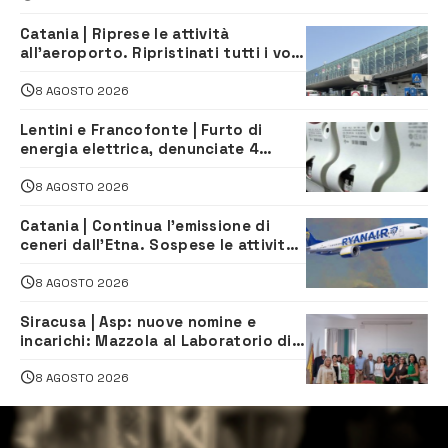
Catania | Riprese le attività
all’aeroporto. Ripristinati tutti i voli
in arrivo e in partenza
8 AGOSTO 2026
Lentini e Francofonte | Furto di
energia elettrica, denunciate 4
persone
8 AGOSTO 2026
Catania | Continua l’emissione di
ceneri dall’Etna. Sospese le attività
all’aeroporto di Fontanarossa
8 AGOSTO 2026
Siracusa | Asp: nuove nomine e
incarichi: Mazzola al Laboratorio di
Sanità pubblica, Matteliano al
Servizio Legale
8 AGOSTO 2026