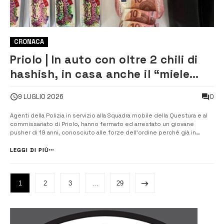
CRONACA
Priolo | In auto con oltre 2 chili di
hashish, in casa anche il “miele
dello sballo”: arrestato 19enne
0
9 LUGLIO 2026
Agenti della Polizia in servizio alla Squadra mobile della Questura e al
commissariato di Priolo, hanno fermato ed arrestato un giovane
pusher di 19 anni, conosciuto alle forze dell’ordine perché già in
passato accusato di aver commesso reati in materia di stupefacenti,
per detenzione ai fini di spaccio di droga. Gli agenti, nel corso di
LEGGI DI PIÙ
[&hel...
1
2
3
…
29