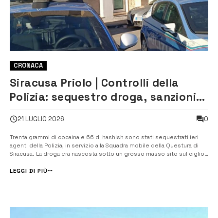
CRONACA
Siracusa Priolo | Controlli della
Polizia: sequestro droga, sanzioni
al Codice della strada e una
0
21 LUGLIO 2026
denuncia
Trenta grammi di cocaina e 66 di hashish sono stati sequestrati ieri
agenti della Polizia, in servizio alla Squadra mobile della Questura di
Siracusa. La droga era nascosta sotto un grosso masso sito sul ciglio
della strada, nella zona alta della città. Sempre ieri agenti delle Volanti
della Questura di Siracusa e del Reparto prevenzione [&hel...
LEGGI DI PIÙ