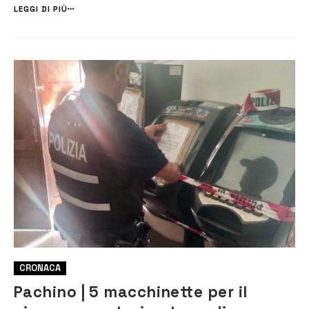
moduli disponibili sul sito istituzionale del Comune di Priolo Garga...
LEGGI DI PIÙ
CRONACA
Pachino | 5 macchinette per il