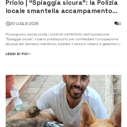
Priolo | “Spiaggia sicura”: la Polizia
locale smantella accampamento
abusivo sulla spiaggia
0
20 LUGLIO 2026
Proseguono senza sosta i controlli nell’ambito dell’operazione
“Spiaggia sicura”, il piano predisposto per contrastare l’occupazione
abusiva del demanio marittimo, tutelare il decoro urbano e garantire la
libera fruizione della spiaggia. Ieri gli agenti della Polizia locale sono
intervenuti sul litorale di Marina di Priolo, d...
LEGGI DI PIÙ