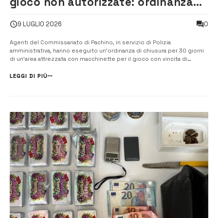
gioco non autorizzate: ordinanza
chiusura e multa di 65 mila euro
0
9 LUGLIO 2026
Agenti del Commissariato di Pachino, in servizio di Polizia
amministrativa, hanno eseguito un’ordinanza di chiusura per 30 giorni
di un’area attrezzata con macchinette per il gioco con vincita di
denaro, che si trova all’interno di un bar al centro di Pachino. Emanata
anche una sanzione pecuniaria di 65.000 euro. L’ordinanza scaturisce
LEGGI DI PIÙ
da un c...