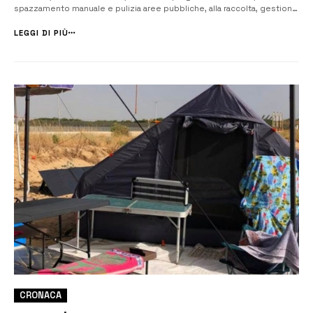
spazzamento manuale e pulizia aree pubbliche, alla raccolta, gestione
e conferimento rifiuti, alla manutenzione ordinaria del verde pubblico,
svuotamento cestini, pulizia e sanificazione dei se...
LEGGI DI PIÙ
CRONACA