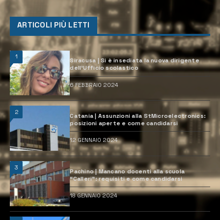
ARTICOLI PIÙ LETTI
1
Siracusa | Si è insediata la nuova dirigente
dell’Ufficio scolastico
6 FEBBRAIO 2024
2
Catania | Assunzioni alla StMicroelectronics:
posizioni aperte e come candidarsi
12 GENNAIO 2024
3
Pachino | Mancano docenti alla scuola
“Calleri”: requisiti e come candidarsi
18 GENNAIO 2024