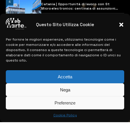
4
Catania | Opportunità di lavoro con St
Microelectronics: centinaia di assunzioni
previste
28 MARZO 2024
Questo Sito Utilizza Cookie
Per fornire le migliori esperienze, utilizziamo tecnologie come i
MAPPA DEL SITO
cookie per memorizzare e/o accedere alle informazioni del
dispositivo. Il consenso a queste tecnologie ci permetterà di
> NOTIZIE
elaborare dati come il comportamento di navigazione o ID unici su
questo sito.
> EDIZIONI LOCALI
> CONTATTI
Accetta
> INFO
Nega
Preferenze
Cookie Policy