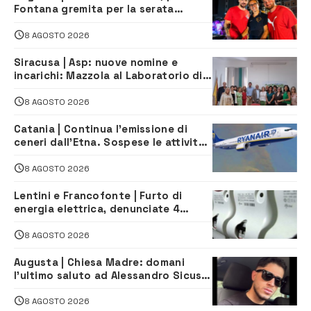
Fontana gremita per la serata
caraibica con Andrea Mojito
8 AGOSTO 2026
Siracusa | Asp: nuove nomine e
incarichi: Mazzola al Laboratorio di
Sanità pubblica, Matteliano al
Servizio Legale
8 AGOSTO 2026
Catania | Continua l’emissione di
ceneri dall’Etna. Sospese le attività
all’aeroporto di Fontanarossa
8 AGOSTO 2026
Lentini e Francofonte | Furto di
energia elettrica, denunciate 4
persone
8 AGOSTO 2026
Augusta | Chiesa Madre: domani
l’ultimo saluto ad Alessandro Sicuso,
morto in un incidente stradale
8 AGOSTO 2026