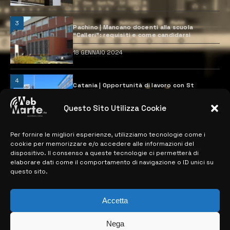
3
Pachino | Mancano docenti alla scuola
“Calleri”: requisiti e come candidarsi
18 GENNAIO 2024
4
Catania | Opportunità di lavoro con St
Microelectronics: centinaia di assunzioni
previste
Questo Sito Utilizza Cookie
28 MARZO 2024
Per fornire le migliori esperienze, utilizziamo tecnologie come i
cookie per memorizzare e/o accedere alle informazioni del
MAPPA DEL SITO
dispositivo. Il consenso a queste tecnologie ci permetterà di
elaborare dati come il comportamento di navigazione o ID unici su
questo sito.
> NOTIZIE
> EDIZIONI LOCALI
Accetta
> CONTATTI
Nega