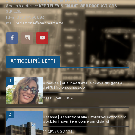
Direttore Responsabile:
Michele Accolla
Società editrice:
KFP TELEVISION AND WEB PRODUCTIONS
S.R.L.S.
P.Iva:
02184950893
mail:
redazione@webmarte.tv
ARTICOLI PIÙ LETTI
1
Siracusa | Si è insediata la nuova dirigente
dell’Ufficio scolastico
6 FEBBRAIO 2024
2
Catania | Assunzioni alla StMicroelectronics:
posizioni aperte e come candidarsi
12 GENNAIO 2024