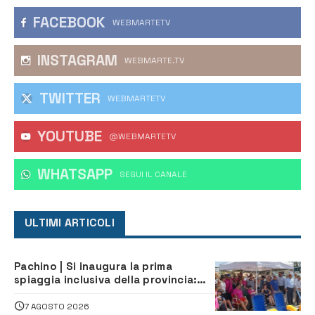
FACEBOOK
WEBMARTETV
INSTAGRAM
WEBMARTE.TV
TWITTER
WEBMARTETV
YOUTUBE
@WEBMARTETV
WHATSAPP
‎SEGUI IL CANALE
ULTIMI ARTICOLI
Pachino | Si inaugura la prima
spiaggia inclusiva della provincia:
assistenza e prevenzione aperte a
tutti
7 AGOSTO 2026