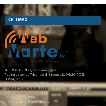
CHI SIAMO
WEBMARTE.TV
– Quotidiano online
Registro stampa Tribunale di Siracusa N. 04/2010 DEL
09/04/2010
Direttore Responsabile:
Michele Accolla
Società editrice:
KFP TELEVISION AND WEB PRODUCTIONS
S.R.L.S.
P.Iva:
02184950893
mail:
redazione@webmarte.tv