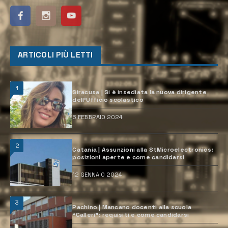
ARTICOLI PIÙ LETTI
1
Siracusa | Si è insediata la nuova dirigente
dell’Ufficio scolastico
6 FEBBRAIO 2024
2
Catania | Assunzioni alla StMicroelectronics:
posizioni aperte e come candidarsi
12 GENNAIO 2024
3
Pachino | Mancano docenti alla scuola
“Calleri”: requisiti e come candidarsi