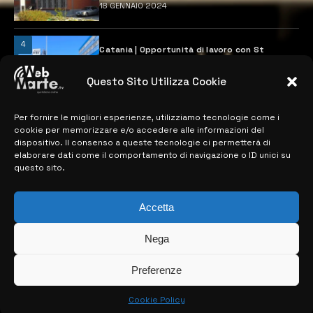
18 GENNAIO 2024
4
Catania | Opportunità di lavoro con St
Microelectronics: centinaia di assunzioni
previste
Questo Sito Utilizza Cookie
28 MARZO 2024
Per fornire le migliori esperienze, utilizziamo tecnologie come i
cookie per memorizzare e/o accedere alle informazioni del
MAPPA DEL SITO
dispositivo. Il consenso a queste tecnologie ci permetterà di
elaborare dati come il comportamento di navigazione o ID unici su
questo sito.
> NOTIZIE
> EDIZIONI LOCALI
Accetta
> CONTATTI
Nega
> INFO
Preferenze
Cookie Policy