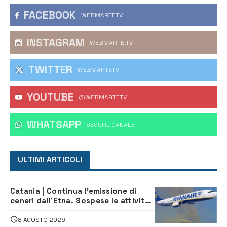
FACEBOOK
WEBMARTETV
INSTAGRAM
WEBMARTE.TV
TWITTER
WEBMARTETV
YOUTUBE
@WEBMARTETV
WHATSAPP
‎SEGUI IL CANALE
ULTIMI ARTICOLI
Catania | Continua l’emissione di
ceneri dall’Etna. Sospese le attività
all’aeroporto di Fontanarossa
8 AGOSTO 2026