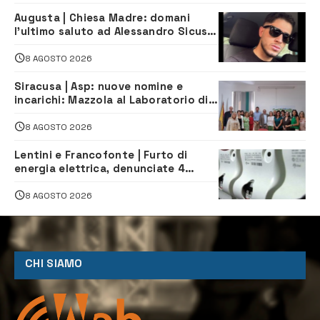
Augusta | Chiesa Madre: domani
l’ultimo saluto ad Alessandro Sicuso,
morto in un incidente stradale
8 AGOSTO 2026
Siracusa | Asp: nuove nomine e
incarichi: Mazzola al Laboratorio di
Sanità pubblica, Matteliano al
Servizio Legale
8 AGOSTO 2026
Lentini e Francofonte | Furto di
energia elettrica, denunciate 4
persone
8 AGOSTO 2026
CHI SIAMO