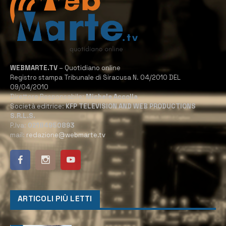
WEBMARTE.TV
– Quotidiano online
Registro stampa Tribunale di Siracusa N. 04/2010 DEL
09/04/2010
Direttore Responsabile:
Michele Accolla
Società editrice:
KFP TELEVISION AND WEB PRODUCTIONS
S.R.L.S.
P.Iva:
02184950893
mail:
redazione@webmarte.tv
ARTICOLI PIÙ LETTI