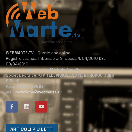
WEBMARTE.TV
– Quotidiano online
Registro stampa Tribunale di Siracusa N. 04/2010 DEL
09/04/2010
Direttore Responsabile:
Michele Accolla
Società editrice:
KFP TELEVISION AND WEB PRODUCTIONS
S.R.L.S.
P.Iva:
02184950893
mail:
redazione@webmarte.tv
ARTICOLI PIÙ LETTI