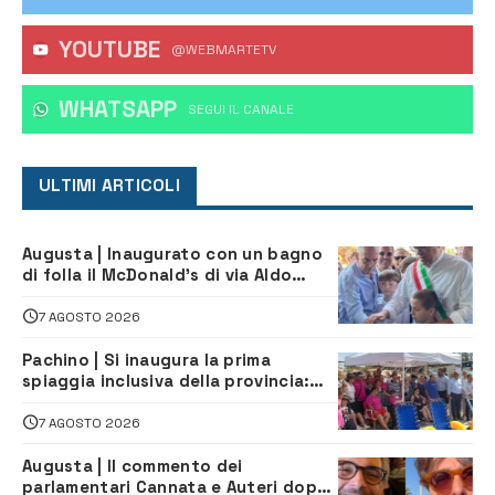
YOUTUBE
@WEBMARTETV
WHATSAPP
‎SEGUI IL CANALE
ULTIMI ARTICOLI
Augusta | Inaugurato con un bagno
di folla il McDonald’s di via Aldo
Moro
7 AGOSTO 2026
Pachino | Si inaugura la prima
spiaggia inclusiva della provincia:
assistenza e prevenzione aperte a
tutti
7 AGOSTO 2026
Augusta | Il commento dei
parlamentari Cannata e Auteri dopo