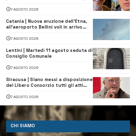
la firma del contatto per il
depuratore
7 AGOSTO 2026
Catania | Nuova eruzione dell’Etna,
all’aeroporto Bellini voli in arrivo
dirottati
7 AGOSTO 2026
Lentini | Martedì 11 agosto seduta di
Consiglio Comunale
7 AGOSTO 2026
Siracusa | Siano messi a disposizione
del Libero Consorzio tutti gli atti
relativi alla privatizzazione della Sac
7 AGOSTO 2026
CHI SIAMO