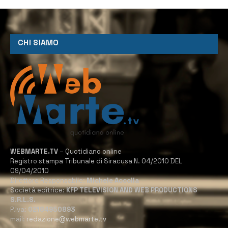
CHI SIAMO
WEBMARTE.TV
– Quotidiano online
Registro stampa Tribunale di Siracusa N. 04/2010 DEL
09/04/2010
Direttore Responsabile:
Michele Accolla
Società editrice:
KFP TELEVISION AND WEB PRODUCTIONS
S.R.L.S.
P.Iva:
02184950893
mail:
redazione@webmarte.tv