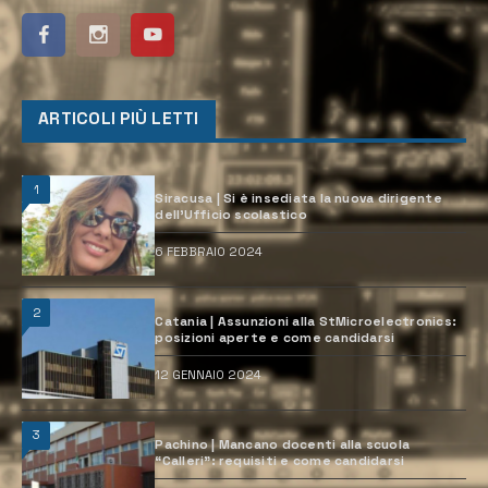
ARTICOLI PIÙ LETTI
1
Siracusa | Si è insediata la nuova dirigente
dell’Ufficio scolastico
6 FEBBRAIO 2024
2
Catania | Assunzioni alla StMicroelectronics:
posizioni aperte e come candidarsi
12 GENNAIO 2024
3
Pachino | Mancano docenti alla scuola
“Calleri”: requisiti e come candidarsi