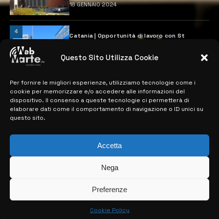
18 GENNAIO 2024
4
Catania | Opportunità di lavoro con St
Microelectronics: centinaia di assunzioni
previste
Questo Sito Utilizza Cookie
28 MARZO 2024
Per fornire le migliori esperienze, utilizziamo tecnologie come i
cookie per memorizzare e/o accedere alle informazioni del
MAPPA DEL SITO
dispositivo. Il consenso a queste tecnologie ci permetterà di
elaborare dati come il comportamento di navigazione o ID unici su
questo sito.
> NOTIZIE
> EDIZIONI LOCALI
Accetta
> CONTATTI
Nega
> INFO
Preferenze
Cookie Policy