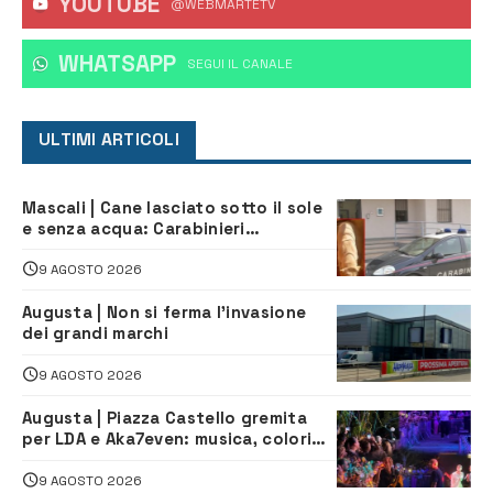
YOUTUBE
@WEBMARTETV
WHATSAPP
‎SEGUI IL CANALE
ULTIMI ARTICOLI
Mascali | Cane lasciato sotto il sole
e senza acqua: Carabinieri
denunciano proprietario
9 AGOSTO 2026
Augusta | Non si ferma l’invasione
dei grandi marchi
9 AGOSTO 2026
Augusta | Piazza Castello gremita
per LDA e Aka7even: musica, colori
ed emozioni per “Augusta d’Estate”
9 AGOSTO 2026