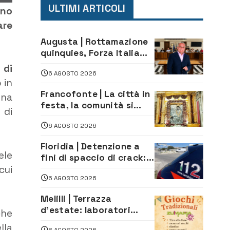
ULTIMI ARTICOLI
ano
are
Augusta | Rottamazione
quinquies, Forza Italia
rivendica il risultato:
 di
6 AGOSTO 2026
«La proposta è nostra»
 in
Francofonte | La città in
ena
festa, la comunità si
 di
affida alla Madonna
6 AGOSTO 2026
della Neve tra fede e
tradizione
Floridia | Detenzione a
ele
fini di spaccio di crack:
arrestato 22enne
cui
6 AGOSTO 2026
Melilli | Terrazza
d’estate: laboratori
che
creativi di fashion
lla
6 AGOSTO 2026