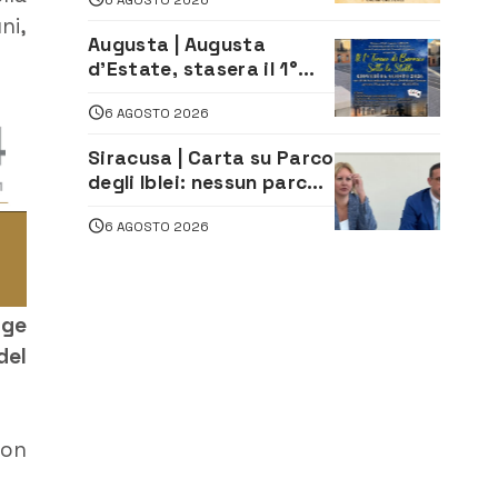
styling e giochi
ni,
tradizionali di Zuimama,
Augusta | Augusta
ecco come iscriversi
d’Estate, stasera il 1°
Torneo di Burraco sotto
6 AGOSTO 2026
le Stelle: piazza
D’Astorga già sold out
Siracusa | Carta su Parco
degli Iblei: nessun parco
può nascere contro le
6 AGOSTO 2026
comunità e il territorio
lge
del
non