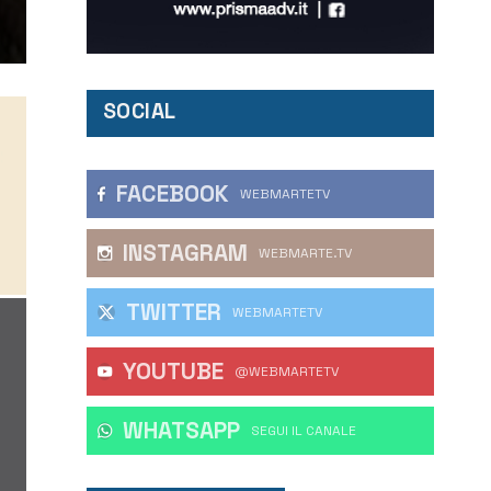
SOCIAL
FACEBOOK
WEBMARTETV
INSTAGRAM
WEBMARTE.TV
TWITTER
WEBMARTETV
YOUTUBE
@WEBMARTETV
WHATSAPP
‎SEGUI IL CANALE