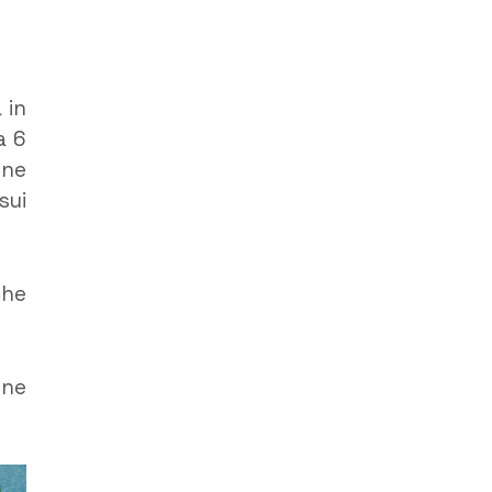
 in
a 6
one
sui
che
one