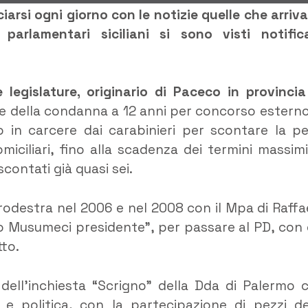
iarsi ogni giorno con le notizie quelle che arriv
parlamentari siciliani si sono visti notific
e legislature, originario di Paceco in provincia
e della condanna a 12 anni per concorso esterno
 in carcere dai carabinieri per scontare la p
iciliari, fino alla scadenza dei termini massimi
contati già quasi sei.
ntrodestra nel 2006 e nel 2008 con il Mpa di Raffa
lo Musumeci presidente”, per passare al PD, con 
tto.
dell’inchiesta “Scrigno” della Dda di Palermo 
 politica, con la partecipazione di pezzi de