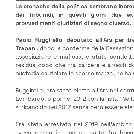
Le cronache della politica sembrano incroc
dai Tribunali, in questi giorni due ex 
provvedimenti giudiziari di segno diverso.
Paolo Ruggirello, deputato all’Ars per tr
Trapani
, dopo la conferma della Cassazion
associazione e mafiosa, e stato condotto
residua dopo che fra carcere e arresti dom
custodia cautelare lo scorso marzo, ne ha s
Ruggirello, era stato eletto all’Ars nel ce
Lombardo, e poi nel 2012 con la lista “Nel
si ricandidò nel 2017 senza però essere ele
Era stato arrestato nel 2019 nell’ambito 
aveva messo in luce un patto fra boss e