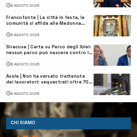
6 AGOSTO 2026
Francofonte | La città in festa, la
comunità si affida alla Madonna
della Neve tra fede e tradizione
6 AGOSTO 2026
Siracusa | Carta su Parco degli Iblei:
nessun parco può nascere contro le
comunità e il territorio
6 AGOSTO 2026
Avola | Non ha versato trattenute
dei lavoratori: sequestrati oltre 700
mila euro a imprenditore della
climatizzazione
6 AGOSTO 2026
CHI SIAMO