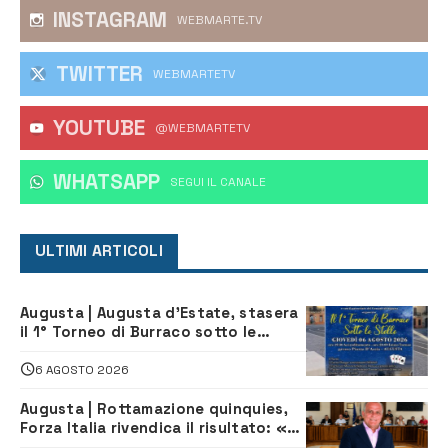
INSTAGRAM
WEBMARTE.TV
TWITTER
WEBMARTETV
YOUTUBE
@WEBMARTETV
WHATSAPP
‎SEGUI IL CANALE
ULTIMI ARTICOLI
Augusta | Augusta d’Estate, stasera
il 1° Torneo di Burraco sotto le
Stelle: piazza D’Astorga già sold out
6 AGOSTO 2026
Augusta | Rottamazione quinquies,
Forza Italia rivendica il risultato: «La
proposta è nostra»