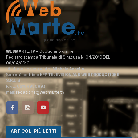
WEBMARTE.TV
– Quotidiano online
Registro stampa Tribunale di Siracusa N. 04/2010 DEL
09/04/2010
Direttore Responsabile:
Michele Accolla
Società editrice:
KFP TELEVISION AND WEB PRODUCTIONS
S.R.L.S.
P.Iva:
02184950893
mail:
redazione@webmarte.tv
ARTICOLI PIÙ LETTI