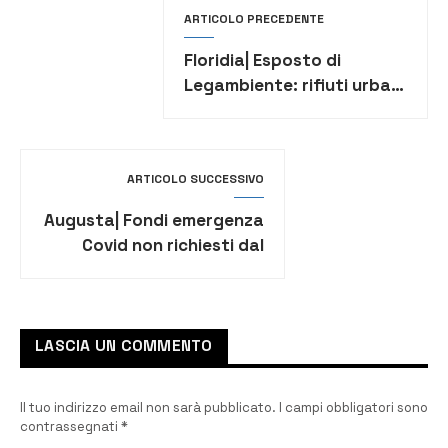
ARTICOLO PRECEDENTE
Floridia| Esposto di
Legambiente: rifiuti urbani
ingombranti e speciali
abbandonati nel territorio
ARTICOLO SUCCESSIVO
Augusta| Fondi emergenza
Covid non richiesti dal
Comune: dure critiche da
Triberio
LASCIA UN COMMENTO
Il tuo indirizzo email non sarà pubblicato.
I campi obbligatori sono
contrassegnati
*