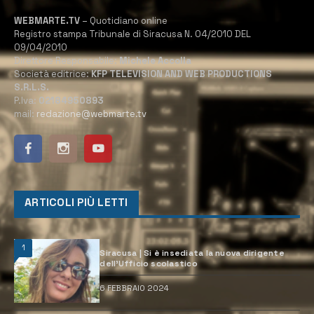
WEBMARTE.TV
– Quotidiano online
Registro stampa Tribunale di Siracusa N. 04/2010 DEL
09/04/2010
Direttore Responsabile:
Michele Accolla
Società editrice:
KFP TELEVISION AND WEB PRODUCTIONS
S.R.L.S.
P.Iva:
02184950893
mail:
redazione@webmarte.tv
ARTICOLI PIÙ LETTI
1
Siracusa | Si è insediata la nuova dirigente
dell’Ufficio scolastico
6 FEBBRAIO 2024