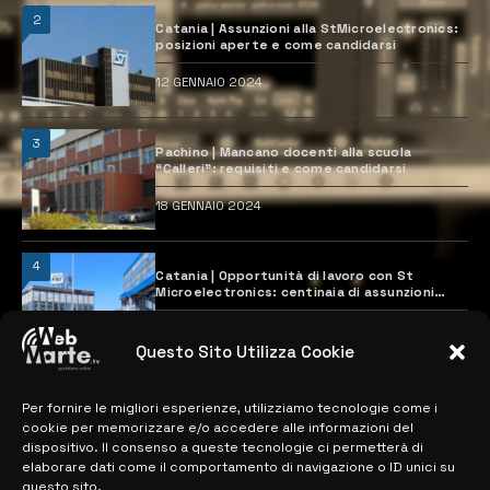
2
Catania | Assunzioni alla StMicroelectronics:
posizioni aperte e come candidarsi
12 GENNAIO 2024
3
Pachino | Mancano docenti alla scuola
“Calleri”: requisiti e come candidarsi
18 GENNAIO 2024
4
Catania | Opportunità di lavoro con St
Microelectronics: centinaia di assunzioni
previste
28 MARZO 2024
Questo Sito Utilizza Cookie
Per fornire le migliori esperienze, utilizziamo tecnologie come i
MAPPA DEL SITO
cookie per memorizzare e/o accedere alle informazioni del
dispositivo. Il consenso a queste tecnologie ci permetterà di
> NOTIZIE
elaborare dati come il comportamento di navigazione o ID unici su
questo sito.