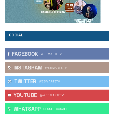
SOCIAL
FACEBOOK
WEBMARTETV
INSTAGRAM
WEBMARTE.TV
TWITTER
WEBMARTETV
YOUTUBE
@WEBMARTETV
WHATSAPP
‎SEGUI IL CANALE