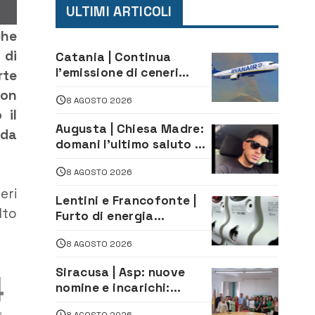
ULTIMI ARTICOLI
che
 di
Catania | Continua
l’emissione di ceneri
rte
dall’Etna. Sospese le
con
8 AGOSTO 2026
attività all’aeroporto di
 il
Fontanarossa
Augusta | Chiesa Madre:
nda
domani l’ultimo saluto ad
Alessandro Sicuso,
8 AGOSTO 2026
morto in un incidente
stradale
eri
Lentini e Francofonte |
lto
Furto di energia
elettrica, denunciate 4
8 AGOSTO 2026
persone
Siracusa | Asp: nuove
nomine e incarichi:
Mazzola al Laboratorio
8 AGOSTO 2026