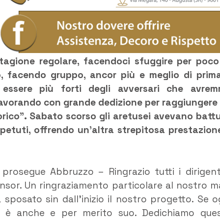
tagione regolare, facendoci sfuggire per poco
, facendo gruppo, ancor più e meglio di prim
 essere più forti degli avversari che avre
 lavorando con grande dedizione per raggiungere
torico”. Sabato scorso gli aretusei avevano batt
ripetuti, offrendo un’altra strepitosa prestazion
 prosegue Abbruzzo – Ringrazio tutti i dirigenti
 sponsor. Un ringraziamento particolare al nostro m
sposato sin dall’inizio il nostro progetto. Se o
, è anche e per merito suo. Dedichiamo que