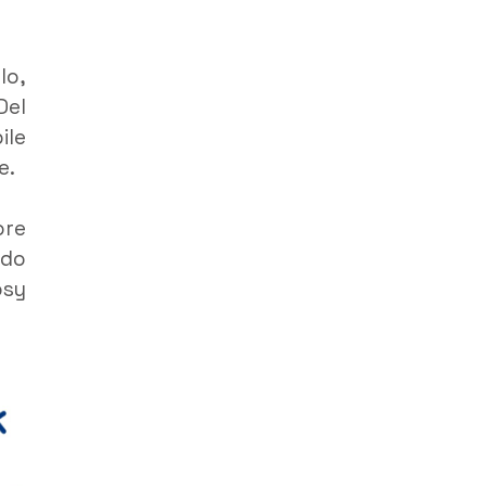
lo,
Del
ile
e.
ore
rdo
osy