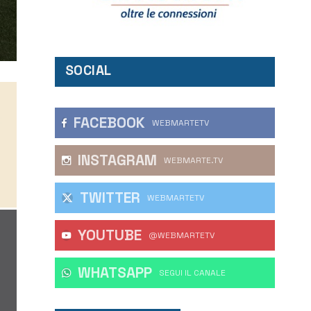
SOCIAL
FACEBOOK
WEBMARTETV
INSTAGRAM
WEBMARTE.TV
TWITTER
WEBMARTETV
YOUTUBE
@WEBMARTETV
WHATSAPP
‎SEGUI IL CANALE