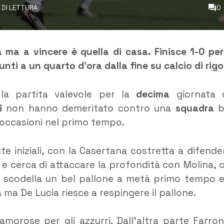
I DI LETTURA
0
a ma a vincere è quella di casa. Finisce 1-0 per
nti a un quarto d’ora dalla fine su calcio di rigo
 la partita valevole per la
decima
giornata 
ri
non hanno demeritato contro una
squadra
i occasioni nel primo tempo.
e iniziali, con la Casertana costretta a difender
a e cerca di attaccare la profondità con Molina, 
 gli scodella un bel pallone a metà primo tempo e
 ma De Lucia riesce a respingere il pallone.
morose per gli azzurri. Dall’altra parte Farron