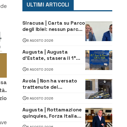
ULTIMI ARTICOLI
nde
Siracusa | Carta su Parco
degli Iblei: nessun parco
può nascere contro le
6 AGOSTO 2026
comunità e il territorio
Augusta | Augusta
d’Estate, stasera il 1°
Torneo di Burraco sotto
6 AGOSTO 2026
le Stelle: piazza
D’Astorga già sold out
Avola | Non ha versato
usa
trattenute dei
tà.
lavoratori: sequestrati
zio
6 AGOSTO 2026
oltre 700 mila euro a
imprenditore della
Augusta | Rottamazione
climatizzazione
quinquies, Forza Italia
ave
rivendica il risultato:
6 AGOSTO 2026