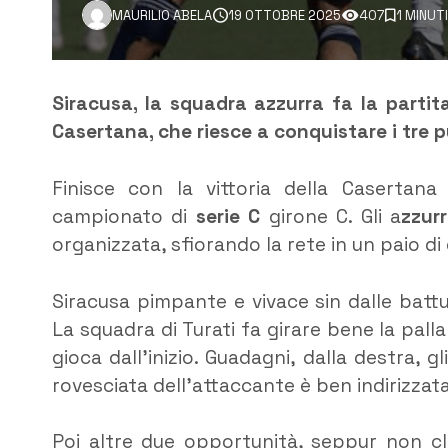
MAURILIO ABELA
19 OTTOBRE 2025
407
1 MINUT
Siracusa, la squadra azzurra fa la partit
Casertana, che riesce a conquistare i tre pu
Finisce con la vittoria della Casertana
campionato di
serie C
girone C. Gli a
zzur
organizzata, sfiorando la rete in un paio d
Siracusa pimpante e vivace sin dalle battut
La squadra di Turati fa girare bene la pall
gioca dall’inizio. Guadagni, dalla destra,
rovesciata dell’attaccante è ben indirizzata
Poi altre due opportunità, seppur non cla