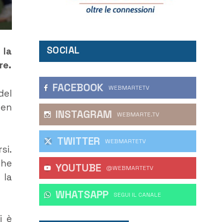
SOCIAL
 la
re.
FACEBOOK
WEBMARTETV
del
ben
INSTAGRAM
WEBMARTE.TV
TWITTER
WEBMARTETV
si.
che
YOUTUBE
@WEBMARTETV
 la
WHATSAPP
‎SEGUI IL CANALE
i è