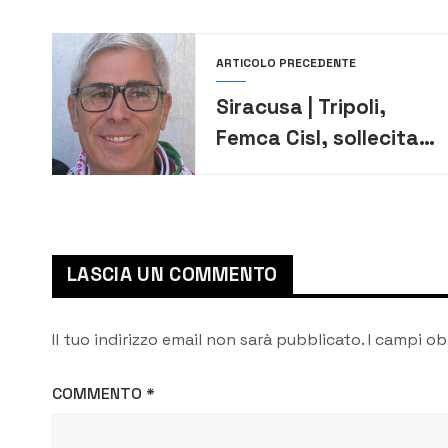
ARTICOLO PRECEDENTE
Siracusa | Tripoli,
Femca Cisl, sollecita
una riflessione
attenta e misurata
sulla vicenda Isab
LASCIA UN COMMENTO
Il tuo indirizzo email non sarà pubblicato.
I campi ob
COMMENTO
*