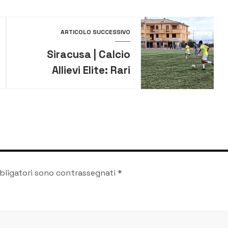
ARTICOLO SUCCESSIVO
Siracusa | Calcio
Allievi Elite: Rari
Nantes battuta
ancora in casa. Il
Torregrotta sfrutta le
occasioni e vince la
sfida
bligatori sono contrassegnati
*