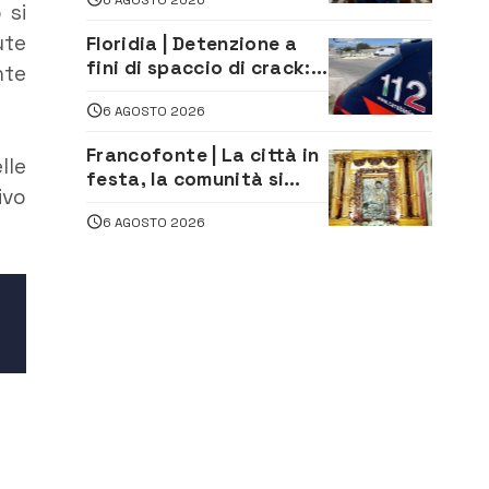
«La proposta è nostra»
 si
ute
Floridia | Detenzione a
fini di spaccio di crack:
nte
arrestato 22enne
6 AGOSTO 2026
Francofonte | La città in
lle
festa, la comunità si
ivo
affida alla Madonna
6 AGOSTO 2026
della Neve tra fede e
tradizione