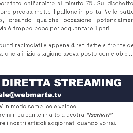
ecretato dall’arbitro al minuto 75′. Sul dischetto
ne precisa mette il pallone in porta. Nelle batt
gio, creando qualche occasione potenzialme
 Ma è troppo poco per agguantare il pari.
 punti racimolati e appena 4 reti fatte a fronte de
ra che a inizio stagione aveva posto come obiett
V in modo semplice e veloce.
remi il pulsante in alto a destra
“Iscriviti”
.
e i nostri articoli aggiornati quando vorrai.