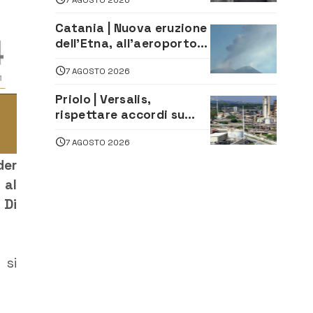
Catania | Nuova eruzione
dell’Etna, all’aeroporto
Bellini voli in arrivo
7 AGOSTO 2026
dirottati
Priolo | Versalis,
rispettare accordi su
salvaguardia dei posti di
7 AGOSTO 2026
lavoro. Il sindaco scrive
alla società
der
 al
 Di
 si