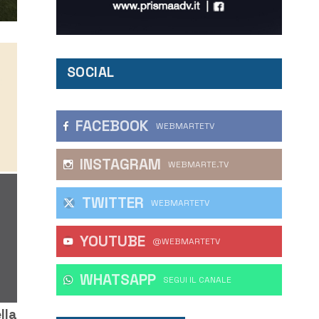
SOCIAL
FACEBOOK
WEBMARTETV
INSTAGRAM
WEBMARTE.TV
TWITTER
WEBMARTETV
YOUTUBE
@WEBMARTETV
WHATSAPP
‎SEGUI IL CANALE
lla