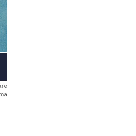
are
 ma