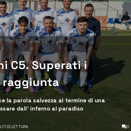
ni C5. Superati i
 raggiunta
ce la parola salvezza al termine di una
ssare dall' inferno al paradiso
NUTI DI LETTURA
0