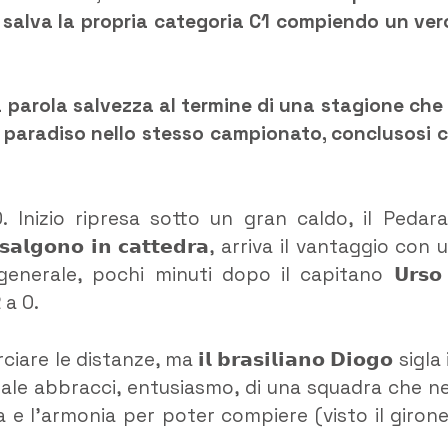
 salva la propria categoria C1 compiendo un ver
a parola salvezza al termine di una stagione che
 al paradiso nello stesso campionato, conclusosi 
Inizio ripresa sotto un gran caldo, il Pedara
𝗮𝗹𝗴𝗼𝗻𝗼 𝗶𝗻 𝗰𝗮𝘁𝘁𝗲𝗱𝗿𝗮, arriva il vantaggio con
o generale, pochi minuti dopo il capitano 𝗨𝗿𝘀𝗼
 a 0.
le distanze, ma 𝗶𝗹 𝗯𝗿𝗮𝘀𝗶𝗹𝗶𝗮𝗻𝗼 𝗗𝗶𝗼𝗴𝗼 sigla 
 finale abbracci, entusiasmo, di una squadra che ne
 e l’armonia per poter compiere (visto il girone