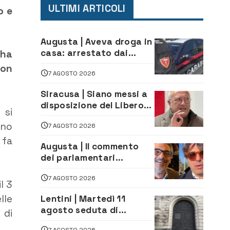
ULTIMI ARTICOLI
o e
Augusta | Aveva droga in
casa: arrestato dai
 ha
Carabinieri 31enne
con
7 AGOSTO 2026
Siracusa | Siano messi a
disposizione del Libero
 si
Consorzio tutti gli atti
 uno
7 AGOSTO 2026
relativi alla
privatizzazione della Sac
 fa
Augusta | Il commento
dei parlamentari
Cannata e Auteri dopo la
7 AGOSTO 2026
firma del contatto per il
il 3
depuratore
lle
Lentini | Martedì 11
agosto seduta di
 di
Consiglio Comunale
7 AGOSTO 2026