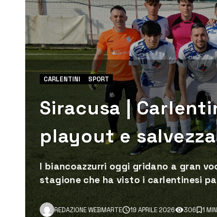
CARLENTINI
SPORT
Siracusa | Carlenti
playout e salvezza
I biancoazzurri oggi gridano a gran vo
stagione che ha visto i carlentinesi pa
REDAZIONE WEBMARTE
19 APRILE 2026
306
1 MI