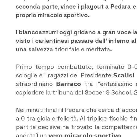
seconda parte, vince i playout a Pedara e
proprio miracolo sportivo.
I biancoazzurri oggi gridano a gran voce l
visto i carlentinesi passare dall’ inferno
una salvezza
trionfale e meritata
.
Primo tempo combattuto, terminato 0-0. 
scioglie e i ragazzi del Presidente 𝗦𝗰𝗮𝗹𝗶𝘀𝗶 
straordinario 𝗕𝗮𝗿𝗿𝗮𝗰𝗼 tra l”entusiasm
esplodere la tribuna del Soccer & School, 2
Nei minuti finali il Pedara che cerca di accorciare 
a 0 tra gioia e felicità. Al triplice fischio
partite decisive ha trovato la compattezza
andata) un 𝘃𝗲𝗿𝗼 𝗺𝗶𝗿𝗮𝗰𝗼𝗹𝗼 𝘀𝗽𝗼𝗿𝘁𝗶𝘃𝗼.