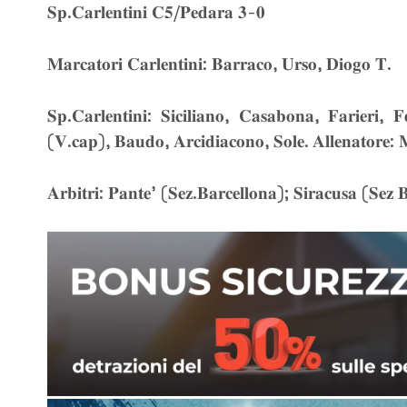
𝐒𝐩.𝐂𝐚𝐫𝐥𝐞𝐧𝐭𝐢𝐧𝐢 𝐂𝟓/𝐏𝐞𝐝𝐚𝐫𝐚 𝟑-𝟎
𝐌𝐚𝐫𝐜𝐚𝐭𝐨𝐫𝐢 𝐂𝐚𝐫𝐥𝐞𝐧𝐭𝐢𝐧𝐢: 𝐁𝐚𝐫𝐫𝐚𝐜𝐨, 𝐔𝐫𝐬𝐨, 𝐃𝐢𝐨𝐠𝐨 𝐓.
𝐒𝐩.𝐂𝐚𝐫𝐥𝐞𝐧𝐭𝐢𝐧𝐢: 𝐒𝐢𝐜𝐢𝐥𝐢𝐚𝐧𝐨, 𝐂𝐚𝐬𝐚𝐛𝐨𝐧𝐚, 𝐅𝐚𝐫𝐢𝐞𝐫𝐢,
(𝐕.𝐜𝐚𝐩), 𝐁𝐚𝐮𝐝𝐨, 𝐀𝐫𝐜𝐢𝐝𝐢𝐚𝐜𝐨𝐧𝐨, 𝐒𝐨𝐥𝐞. 𝐀𝐥𝐥𝐞𝐧𝐚𝐭𝐨𝐫𝐞: 𝐌𝐢
𝐀𝐫𝐛𝐢𝐭𝐫𝐢: 𝐏𝐚𝐧𝐭𝐞’ (𝐒𝐞𝐳.𝐁𝐚𝐫𝐜𝐞𝐥𝐥𝐨𝐧𝐚); 𝐒𝐢𝐫𝐚𝐜𝐮𝐬𝐚 (𝐒𝐞𝐳 