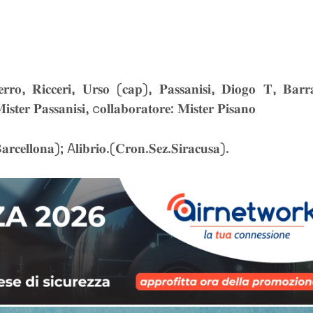
 𝐅𝐞𝐫𝐫𝐨, 𝐑𝐢𝐜𝐜𝐞𝐫𝐢, 𝐔𝐫𝐬𝐨 (𝐜𝐚𝐩), 𝐏𝐚𝐬𝐬𝐚𝐧𝐢𝐬𝐢, 𝐃𝐢𝐨𝐠𝐨 𝐓, 𝐁𝐚𝐫𝐫
𝐭𝐞𝐫 𝐏𝐚𝐬𝐬𝐚𝐧𝐢𝐬𝐢, c𝐨𝐥𝐥𝐚𝐛𝐨𝐫𝐚𝐭𝐨𝐫𝐞: 𝐌𝐢𝐬𝐭𝐞𝐫 𝐏𝐢𝐬𝐚𝐧𝐨
𝐚𝐫𝐜𝐞𝐥𝐥𝐨𝐧𝐚); A𝐥𝐢𝐛𝐫𝐢𝐨.(𝐂𝐫𝐨𝐧.𝐒𝐞𝐳.𝐒𝐢𝐫𝐚𝐜𝐮𝐬𝐚).