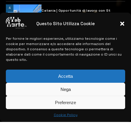
4
Catania | Opportunità di lavoro con St
Microelectronics: centinaia di assunzioni
previste
Questo Sito Utilizza Cookie
28 MARZO 2024
Per fornire le migliori esperienze, utilizziamo tecnologie come i
cookie per memorizzare e/o accedere alle informazioni del
MAPPA DEL SITO
dispositivo. Il consenso a queste tecnologie ci permetterà di
elaborare dati come il comportamento di navigazione o ID unici su
questo sito.
> NOTIZIE
> EDIZIONI LOCALI
Accetta
> CONTATTI
Nega
> INFO
Preferenze
Cookie Policy