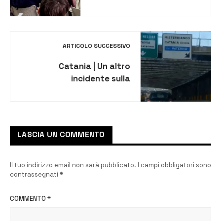
incontrano gli studenti del
Ruiz
ARTICOLO SUCCESSIVO
Catania | Un altro
incidente sulla
tangenziale, traffico in tilt
e lunghe code
LASCIA UN COMMENTO
Il tuo indirizzo email non sarà pubblicato.
I campi obbligatori sono
contrassegnati
*
COMMENTO
*