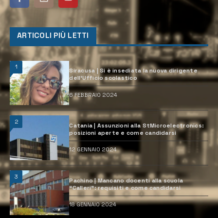
ARTICOLI PIÙ LETTI
1
Siracusa | Si è insediata la nuova dirigente
dell’Ufficio scolastico
6 FEBBRAIO 2024
2
Catania | Assunzioni alla StMicroelectronics:
posizioni aperte e come candidarsi
12 GENNAIO 2024
3
Pachino | Mancano docenti alla scuola
“Calleri”: requisiti e come candidarsi
18 GENNAIO 2024