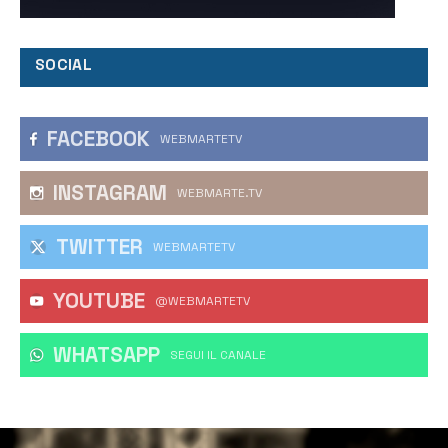
SOCIAL
FACEBOOK
WEBMARTETV
INSTAGRAM
WEBMARTE.TV
TWITTER
WEBMARTETV
YOUTUBE
@WEBMARTETV
WHATSAPP
‎SEGUI IL CANALE