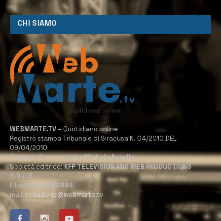
CHI SIAMO
WEBMARTE.TV
– Quotidiano online
Registro stampa Tribunale di Siracusa N. 04/2010 DEL
09/04/2010
Direttore Responsabile:
Michele Accolla
Società editrice:
KFP TELEVISION AND WEB PRODUCTIONS
S.R.L.S.
P.Iva:
02184950893
mail:
redazione@webmarte.tv