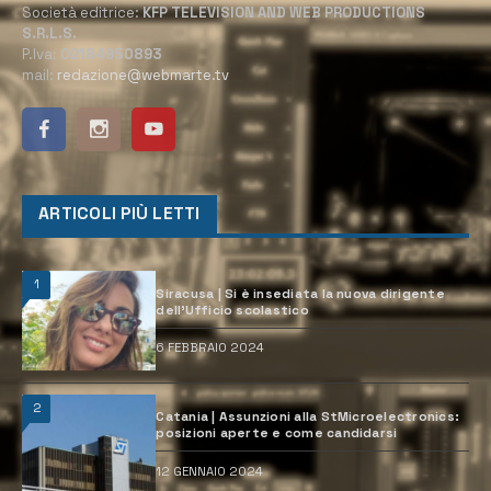
Società editrice:
KFP TELEVISION AND WEB PRODUCTIONS
S.R.L.S.
P.Iva:
02184950893
mail:
redazione@webmarte.tv
ARTICOLI PIÙ LETTI
1
Siracusa | Si è insediata la nuova dirigente
dell’Ufficio scolastico
6 FEBBRAIO 2024
2
Catania | Assunzioni alla StMicroelectronics:
posizioni aperte e come candidarsi
12 GENNAIO 2024