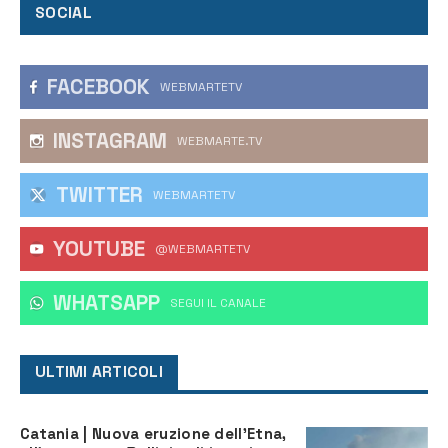
SOCIAL
FACEBOOK
WEBMARTETV
INSTAGRAM
WEBMARTE.TV
TWITTER
WEBMARTETV
YOUTUBE
@WEBMARTETV
WHATSAPP
‎SEGUI IL CANALE
ULTIMI ARTICOLI
Catania | Nuova eruzione dell’Etna,