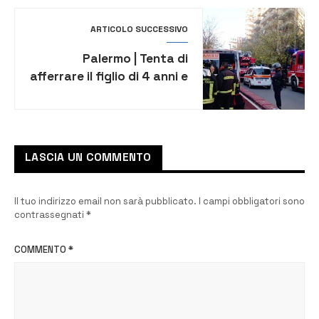
ARTICOLO SUCCESSIVO
Palermo | Tenta di
afferrare il figlio di 4 anni e
cade dal sesto piano. Lui
muore il bimbo è ferito
LASCIA UN COMMENTO
Il tuo indirizzo email non sarà pubblicato.
I campi obbligatori sono
contrassegnati
*
COMMENTO
*