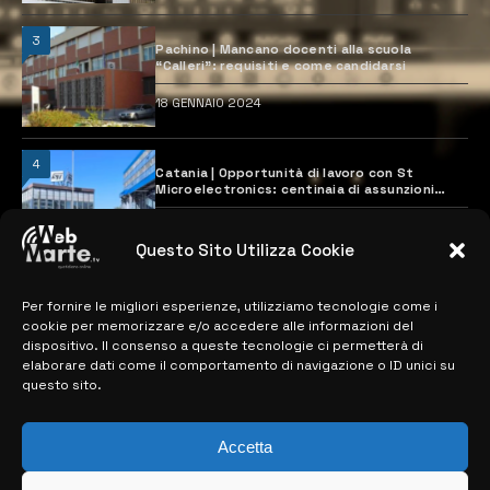
3
Pachino | Mancano docenti alla scuola
“Calleri”: requisiti e come candidarsi
18 GENNAIO 2024
4
Catania | Opportunità di lavoro con St
Microelectronics: centinaia di assunzioni
previste
28 MARZO 2024
Questo Sito Utilizza Cookie
Per fornire le migliori esperienze, utilizziamo tecnologie come i
MAPPA DEL SITO
cookie per memorizzare e/o accedere alle informazioni del
dispositivo. Il consenso a queste tecnologie ci permetterà di
> NOTIZIE
elaborare dati come il comportamento di navigazione o ID unici su
questo sito.
> EDIZIONI LOCALI
> CONTATTI
Accetta
> INFO