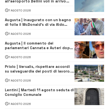
all’aeroporto Bellini voli in arrivo
dirottati
7 AGOSTO 2026
Augusta | Inaugurato con un bagno
di folla il McDonald’s di via Aldo
Moro
7 AGOSTO 2026
Augusta | Il commento dei
parlamentari Cannata e Auteri dopo
la firma del contatto per il
depuratore
7 AGOSTO 2026
Priolo | Versalis, rispettare accordi
su salvaguardia dei posti di lavoro. Il
sindaco scrive alla società
7 AGOSTO 2026
Lentini | Martedì 11 agosto seduta di
Consiglio Comunale
7 AGOSTO 2026