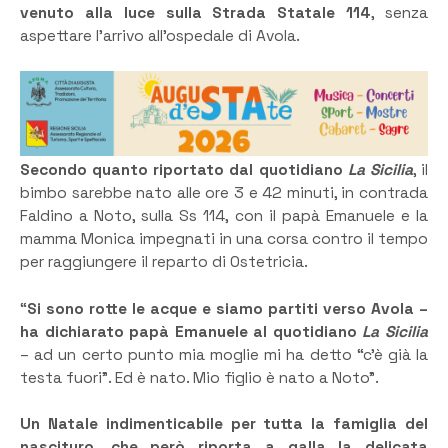
venuto alla luce sulla Strada Statale 114
, senza
aspettare l’arrivo all’ospedale di Avola.
Secondo quanto riportato dal quotidiano
La Sicilia
, il
bimbo sarebbe nato alle ore 3 e 42 minuti, in contrada
Faldino a Noto, sulla Ss 114, con il papà Emanuele e la
mamma Monica impegnati in una corsa contro il tempo
per raggiungere il reparto di Ostetricia.
“
Si sono rotte le acque e siamo partiti verso Avola –
ha dichiarato papà Emanuele al quotidiano
La Sicilia
– ad un certo punto mia moglie mi ha detto “c’è già la
testa fuori”. Ed è nato. Mio figlio è nato a Noto”.
Un Natale indimenticabile per tutta la famiglia del
nascituro, che però riporta a galla la delicata