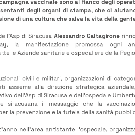
 campagna vaccinale sono al fianco degli operat
presentanti degli organi di stampa, che ci aiutan
sione di una cultura che salva la vita della gent
dell’Asp di Siracusa
Alessandro Caltagirone
rinn
luday, la manifestazione promossa ogni a
utte le Aziende sanitarie e ospedaliere della Regi
onali civili e militari, organizzazioni di categor
niti assieme alla direzione strategica aziendale
ativo dell’Asp di Siracusa e dell’ospedale Umberto
one siracusana il messaggio che la vaccinazi
er la prevenzione e la tutela della sanità pubbli
’anno nell’area antistante l’ospedale, organizz