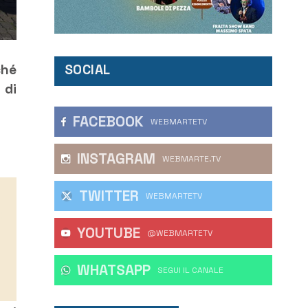
SOCIAL
ché
 di
FACEBOOK
WEBMARTETV
INSTAGRAM
WEBMARTE.TV
TWITTER
WEBMARTETV
YOUTUBE
@WEBMARTETV
WHATSAPP
‎SEGUI IL CANALE