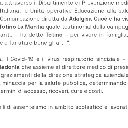
usa attraverso il Dipartimento di Prevenzione med
taliana, le Unità operative Educazione alla sal
 Comunicazione diretta da
Adalgisa Cucè
e ha vi
Totino La Mantia
quale testimonial della campa
rtante – ha detto
Totino
– per vivere in famiglia,
 e far stare bene gli altri”.
, il Covid-19 e il virus respiratorio sinciziale –
Madonia
che assieme al direttore medico di presi
ingraziamenti della direzione strategica aziendale
 minaccia per la salute pubblica, determinando
termini di accesso, ricoveri, cure e costi.
elli di assenteismo in ambito scolastico e lavorat