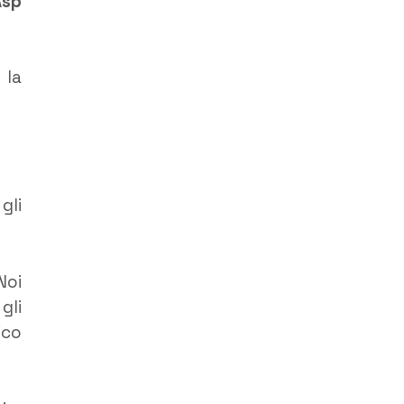
Asp
 la
gli
Noi
gli
ico