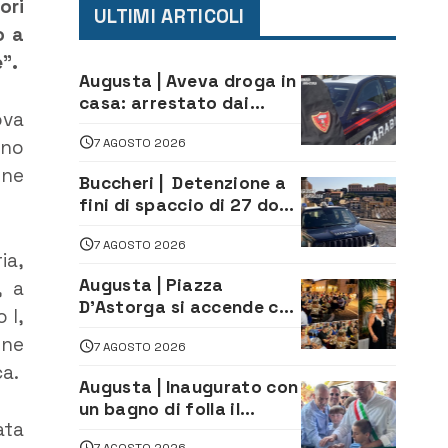
ori
ULTIMI ARTICOLI
o a
e”.
Augusta | Aveva droga in
casa: arrestato dai
ova
Carabinieri 31enne
7 AGOSTO 2026
nno
one
Buccheri | Detenzione a
fini di spaccio di 27 dosi
di droga: denunciati tre
7 AGOSTO 2026
20enni
ia,
Augusta | Piazza
, a
D’Astorga si accende con
 I,
il primo Torneo di
one
7 AGOSTO 2026
Burraco “Sotto le Stelle”
ca.
Augusta | Inaugurato con
un bagno di folla il
ata
McDonald’s di via Aldo
7 AGOSTO 2026