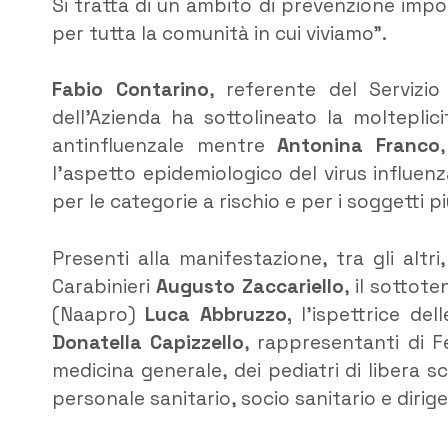
Si tratta di un ambito di prevenzione impor
per tutta la comunità in cui viviamo”.
Fabio Contarino
, referente del Servizi
dell’Azienda ha sottolineato la molteplic
antinfluenzale mentre
Antonina Franco
l’aspetto epidemiologico del virus influen
per le categorie a rischio e per i soggetti p
Presenti alla manifestazione, tra gli alt
Carabinieri
Augusto Zaccariello
, il sottot
(Naapro)
Luca Abbruzzo,
l’ispettrice del
Donatella Capizzello
, rappresentanti di F
medicina generale, dei pediatri di libera sc
personale sanitario, socio sanitario e dirig