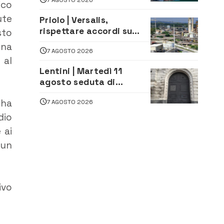
Moro
ico
ute
Priolo | Versalis,
rispettare accordi su
sto
salvaguardia dei posti di
gna
7 AGOSTO 2026
lavoro. Il sindaco scrive
 al
alla società
Lentini | Martedì 11
agosto seduta di
Consiglio Comunale
 ha
7 AGOSTO 2026
dio
 ai
 un
ivo