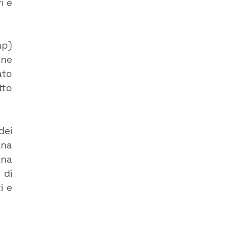
i e
mp)
one
ato
tto
dei
ana
ana
 di
i e