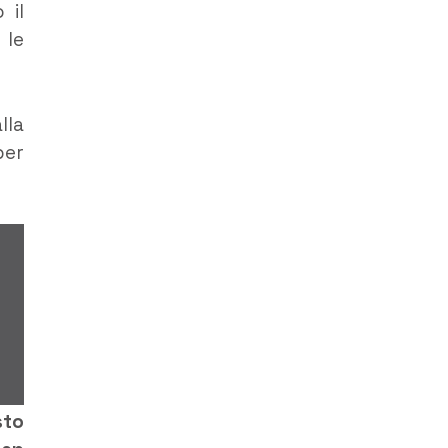
 il
 le
lla
per
sto