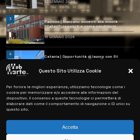
12 GENNAIO 2024
3
Pachino | Mancano docenti alla scuola
“Calleri”: requisiti e come candidarsi
18 GENNAIO 2024
4
Catania | Opportunità di lavoro con St
Microelectronics: centinaia di assunzioni
previste
Questo Sito Utilizza Cookie
28 MARZO 2024
Per fornire le migliori esperienze, utilizziamo tecnologie come i
cookie per memorizzare e/o accedere alle informazioni del
MAPPA DEL SITO
dispositivo. Il consenso a queste tecnologie ci permetterà di
elaborare dati come il comportamento di navigazione o ID unici su
questo sito.
> NOTIZIE
> EDIZIONI LOCALI
Accetta
> CONTATTI