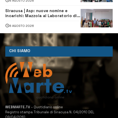
8 AGOSTO 2026
Siracusa | Asp: nuove nomine e
incarichi: Mazzola al Laboratorio di
Sanità pubblica, Matteliano al
Servizio Legale
8 AGOSTO 2026
CHI SIAMO
WEBMARTE.TV
– Quotidiano online
Registro stampa Tribunale di Siracusa N. 04/2010 DEL
09/04/2010