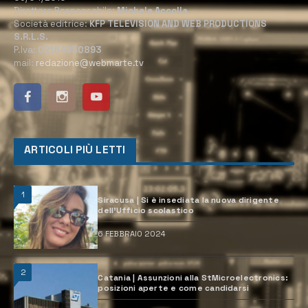
Direttore Responsabile:
Michele Accolla
Società editrice:
KFP TELEVISION AND WEB PRODUCTIONS
S.R.L.S.
P.Iva:
02184950893
mail:
redazione@webmarte.tv
ARTICOLI PIÙ LETTI
1
Siracusa | Si è insediata la nuova dirigente
dell’Ufficio scolastico
6 FEBBRAIO 2024
2
Catania | Assunzioni alla StMicroelectronics:
posizioni aperte e come candidarsi