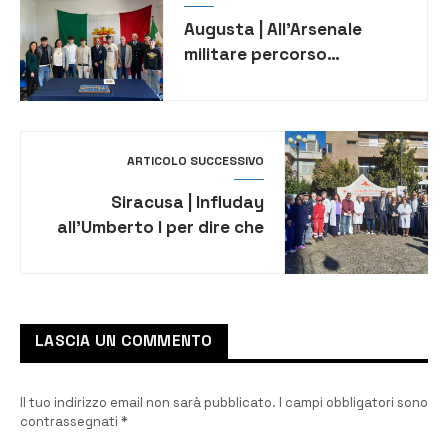
Augusta | All’Arsenale
militare percorso
formativo per gli studenti
del Ruiz
ARTICOLO SUCCESSIVO
Siracusa | Influday
all’Umberto I per dire che
la vaccinazione è
importante
LASCIA UN COMMENTO
Il tuo indirizzo email non sarà pubblicato.
I campi obbligatori sono
contrassegnati
*