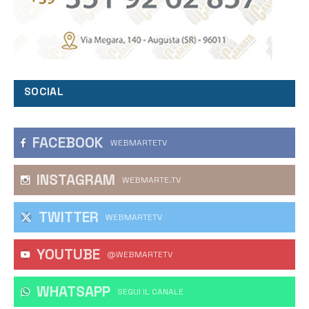
SOCIAL
FACEBOOK
WEBMARTETV
INSTAGRAM
WEBMARTE.TV
TWITTER
WEBMARTETV
YOUTUBE
@WEBMARTETV
WHATSAPP
‎SEGUI IL CANALE