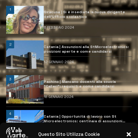
1
Siracusa | Si è insediata la nuova dirigente
dell’Ufficio scolastico
6 FEBBRAIO 2024
2
Catania | Assunzioni alla StMicroelectronics:
posizioni aperte e come candidarsi
12 GENNAIO 2024
3
Pachino | Mancano docenti alla scuola
“Calleri”: requisiti e come candidarsi
18 GENNAIO 2024
4
Catania | Opportunità di lavoro con St
Microelectronics: centinaia di assunzioni
previste
28 MARZO 2024
Questo Sito Utilizza Cookie