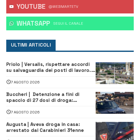
YOUTUBE
@WEBMARTETV
WHATSAPP
‎SEGUI IL CANALE
ULTIMI ARTICOLI
Priolo | Versalis, rispettare accordi
su salvaguardia dei posti di lavoro. Il
sindaco scrive alla società
7 AGOSTO 2026
Buccheri | Detenzione a fini di
spaccio di 27 dosi di droga:
denunciati tre 20enni
7 AGOSTO 2026
Augusta | Aveva droga in casa:
arrestato dai Carabinieri 31enne