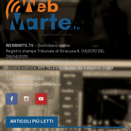
WEBMARTE.TV
– Quotidiano online
Registro stampa Tribunale di Siracusa N. 04/2010 DEL
09/04/2010
Direttore Responsabile:
Michele Accolla
Società editrice:
KFP TELEVISION AND WEB PRODUCTIONS
S.R.L.S.
P.Iva:
02184950893
mail:
redazione@webmarte.tv
ARTICOLI PIÙ LETTI