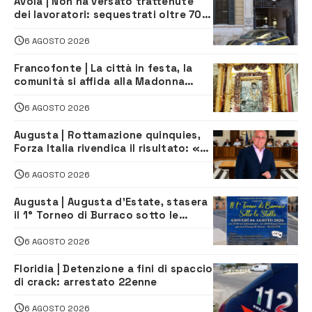
Avola | Non ha versato trattenute
dei lavoratori: sequestrati oltre 700
mila euro a imprenditore della
climatizzazione
6 AGOSTO 2026
Francofonte | La città in festa, la
comunità si affida alla Madonna
della Neve tra fede e tradizione
6 AGOSTO 2026
Augusta | Rottamazione quinquies,
Forza Italia rivendica il risultato: «La
proposta è nostra»
6 AGOSTO 2026
Augusta | Augusta d’Estate, stasera
il 1° Torneo di Burraco sotto le
Stelle: piazza D’Astorga già sold out
6 AGOSTO 2026
Floridia | Detenzione a fini di spaccio
di crack: arrestato 22enne
6 AGOSTO 2026