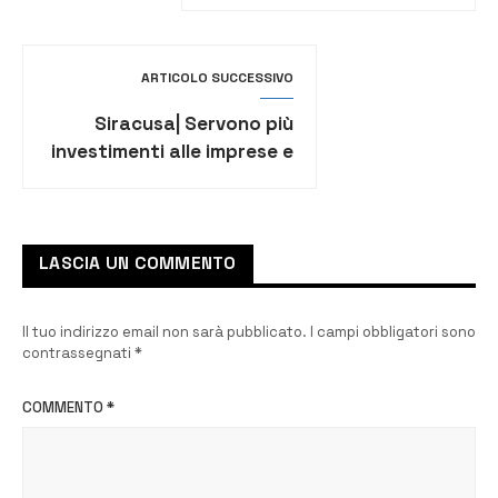
«chiarezza e attenzione
maggiori»
ARTICOLO SUCCESSIVO
Siracusa| Servono più
investimenti alle imprese e
lavoratori: l’appello di
Zappulla
LASCIA UN COMMENTO
Il tuo indirizzo email non sarà pubblicato.
I campi obbligatori sono
contrassegnati
*
COMMENTO
*