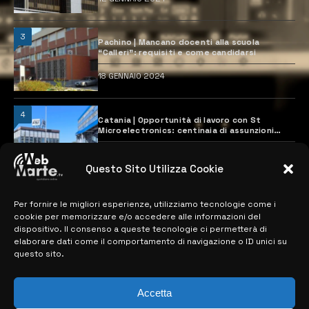
3
Pachino | Mancano docenti alla scuola
“Calleri”: requisiti e come candidarsi
18 GENNAIO 2024
4
Catania | Opportunità di lavoro con St
Microelectronics: centinaia di assunzioni
previste
28 MARZO 2024
Questo Sito Utilizza Cookie
Per fornire le migliori esperienze, utilizziamo tecnologie come i
MAPPA DEL SITO
cookie per memorizzare e/o accedere alle informazioni del
dispositivo. Il consenso a queste tecnologie ci permetterà di
> NOTIZIE
elaborare dati come il comportamento di navigazione o ID unici su
questo sito.
> EDIZIONI LOCALI
> CONTATTI
Accetta