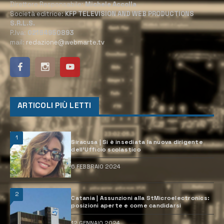
Direttore Responsabile:
Michele Accolla
Società editrice:
KFP TELEVISION AND WEB PRODUCTIONS
S.R.L.S.
P.Iva:
02184950893
mail:
redazione@webmarte.tv
ARTICOLI PIÙ LETTI
1
Siracusa | Si è insediata la nuova dirigente
dell’Ufficio scolastico
6 FEBBRAIO 2024
2
Catania | Assunzioni alla StMicroelectronics:
posizioni aperte e come candidarsi
12 GENNAIO 2024