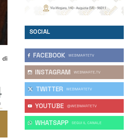
SOCIAL
FACEBOOK
WEBMARTETV
 di
INSTAGRAM
WEBMARTE.TV
TWITTER
WEBMARTETV
YOUTUBE
@WEBMARTETV
WHATSAPP
‎SEGUI IL CANALE