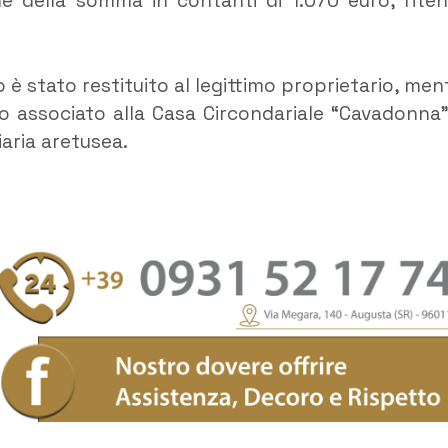
é della somma in contanti di 1.070 euro, riten
o è stato restituito al legittimo proprietario, men
ato associato alla Casa Circondariale “Cavadonna”
iaria aretusea.