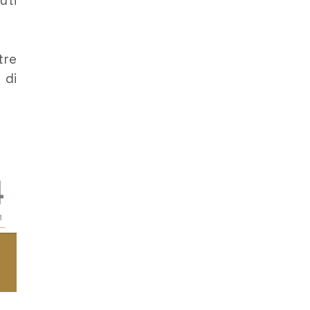
uti
tre
 di