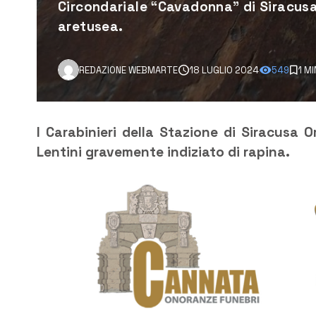
Circondariale “Cavadonna” di Siracusa,
aretusea.
REDAZIONE WEBMARTE
18 LUGLIO 2024
549
1 M
I Carabinieri della Stazione di Siracusa 
Lentini gravemente indiziato di rapina.