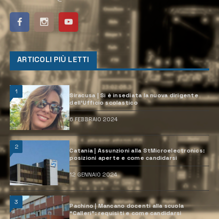
ARTICOLI PIÙ LETTI
1
Siracusa | Si è insediata la nuova dirigente
dell’Ufficio scolastico
6 FEBBRAIO 2024
2
Catania | Assunzioni alla StMicroelectronics:
posizioni aperte e come candidarsi
12 GENNAIO 2024
3
Pachino | Mancano docenti alla scuola
“Calleri”: requisiti e come candidarsi