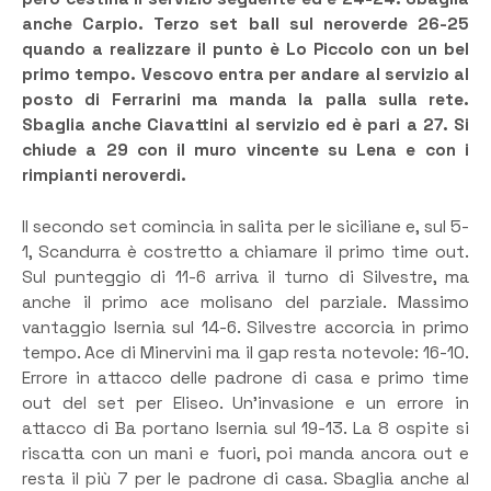
anche Carpio. Terzo set ball sul neroverde 26-25
quando a realizzare il punto è Lo Piccolo con un bel
primo tempo. Vescovo entra per andare al servizio al
posto di Ferrarini ma manda la palla sulla rete.
Sbaglia anche Ciavattini al servizio ed è pari a 27. Si
chiude a 29 con il muro vincente su Lena e con i
rimpianti neroverdi.
Il secondo set comincia in salita per le siciliane e, sul 5-
1, Scandurra è costretto a chiamare il primo time out.
Sul punteggio di 11-6 arriva il turno di Silvestre, ma
anche il primo ace molisano del parziale. Massimo
vantaggio Isernia sul 14-6. Silvestre accorcia in primo
tempo. Ace di Minervini ma il gap resta notevole: 16-10.
Errore in attacco delle padrone di casa e primo time
out del set per Eliseo. Un’invasione e un errore in
attacco di Ba portano Isernia sul 19-13. La 8 ospite si
riscatta con un mani e fuori, poi manda ancora out e
resta il più 7 per le padrone di casa. Sbaglia anche al