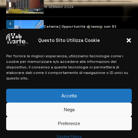
18 GENNAIO 2024
4
Catania | Opportunità di lavoro con St
Microelectronics: centinaia di assunzioni
previste
Questo Sito Utilizza Cookie
28 MARZO 2024
Per fornire le migliori esperienze, utilizziamo tecnologie come i
cookie per memorizzare e/o accedere alle informazioni del
MAPPA DEL SITO
dispositivo. Il consenso a queste tecnologie ci permetterà di
elaborare dati come il comportamento di navigazione o ID unici su
questo sito.
> NOTIZIE
> EDIZIONI LOCALI
Accetta
> CONTATTI
Nega
> INFO
Preferenze
Cookie Policy