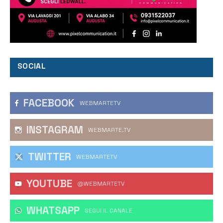
SOCIAL
FACEBOOK
WEBMARTETV
INSTAGRAM
WEBMARTE.TV
TWITTER
WEBMARTETV
YOUTUBE
@WEBMARTETV
WHATSAPP
‎SEGUI IL CANALE