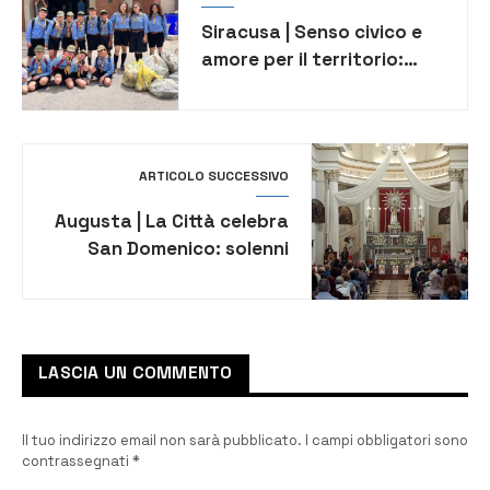
Siracusa | Senso civico e
amore per il territorio:
i lupetti del Branco
Siracusa 9 ripuliscono
Epipoli
ARTICOLO SUCCESSIVO
Augusta | La Città celebra
San Domenico: solenni
funzioni religiose nel
giorno del patrocinio
LASCIA UN COMMENTO
Il tuo indirizzo email non sarà pubblicato.
I campi obbligatori sono
contrassegnati
*