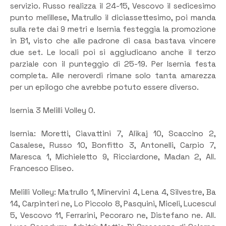
servizio. Russo realizza il 24-15, Vescovo il sedicesimo
punto melillese, Matrullo il diciassettesimo, poi manda
sulla rete dai 9 metri e Isernia festeggia la promozione
in B1, visto che alle padrone di casa bastava vincere
due set. Le locali poi si aggiudicano anche il terzo
parziale con il punteggio di 25-19. Per Isernia festa
completa. Alle neroverdi rimane solo tanta amarezza
per un epilogo che avrebbe potuto essere diverso.
Isernia 3 Melilli Volley 0.
Isernia: Moretti, Ciavattini 7, Alikaj 10, Scaccino 2,
Casalese, Russo 10, Bonfitto 3, Antonelli, Carpio 7,
Maresca 1, Michieletto 9, Ricciardone, Madan 2, All.
Francesco Eliseo.
Melilli Volley: Matrullo 1, Minervini 4, Lena 4, Silvestre, Ba
14, Carpinteri ne, Lo Piccolo 8, Pasquini, Miceli, Lucescul
5, Vescovo 11, Ferrarini, Pecoraro ne, Distefano ne. All.