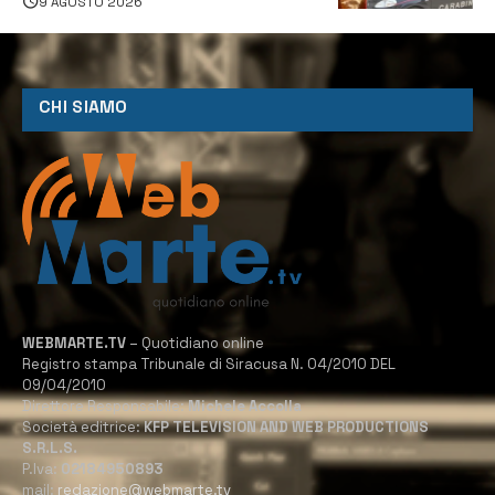
9 AGOSTO 2026
CHI SIAMO
WEBMARTE.TV
– Quotidiano online
Registro stampa Tribunale di Siracusa N. 04/2010 DEL
09/04/2010
Direttore Responsabile:
Michele Accolla
Società editrice:
KFP TELEVISION AND WEB PRODUCTIONS
S.R.L.S.
P.Iva:
02184950893
mail:
redazione@webmarte.tv