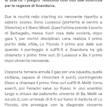
di scarto. I playoff finiscono così con due sconfitte
per le ragazze di Scandurra.
Due le novità nello starting six neroverde rispetto a
sabato scorso. Sono Lucescul (preferita al centro a
Silvestre) e il libero Miceli. Quest’ultima prende il posto
di Barbagallo, messa fuori rosa dalla società, dopo
gara 1, per motivi disciplinari. Lena realizza il primo
punto della sfida, Lo Piccolo il primo ace delle sue
quando il punteggio è sull’8-5 e Scandurra ha già
chiamato il primo time out. Di Lucescul e Ba il primo
muro vincente neroverde.
L’opposta ternana annulla il gap per una squadra, quella
siciliana, capace di rimontare 4 punti, costringendo
Eliseo a chiamare il primo time out sull’8-8. Melilli torna
avanti, poi Ferrarini salva su Russo in uno scambio
lungo e chiuso dal pallonetto vincente di Ba. Melilli va
sul più 2, con un break di 6-0 sul turno in battuta di Lo
Piccolo, che prosegue con la diagonale vincente