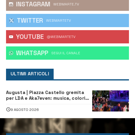
INSTAGRAM
WEBMARTE.TV
TWITTER
WEBMARTETV
YOUTUBE
@WEBMARTETV
WHATSAPP
‎SEGUI IL CANALE
ULTIMI ARTICOLI
Augusta | Piazza Castello gremita
per LDA e Aka7even: musica, colori
ed emozioni per “Augusta d’Estate”
9 AGOSTO 2026