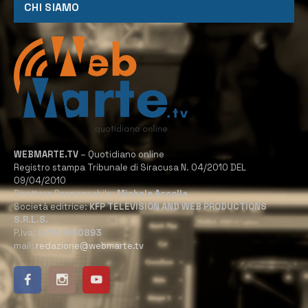
CHI SIAMO
WEBMARTE.TV
– Quotidiano online
Registro stampa Tribunale di Siracusa N. 04/2010 DEL
09/04/2010
Direttore Responsabile:
Michele Accolla
Società editrice:
KFP TELEVISION AND WEB PRODUCTIONS
S.R.L.S.
P.Iva:
02184950893
mail:
redazione@webmarte.tv