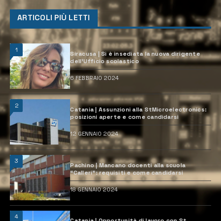
ARTICOLI PIÙ LETTI
1
Siracusa | Si è insediata la nuova dirigente
dell’Ufficio scolastico
6 FEBBRAIO 2024
2
Catania | Assunzioni alla StMicroelectronics:
posizioni aperte e come candidarsi
12 GENNAIO 2024
3
Pachino | Mancano docenti alla scuola
“Calleri”: requisiti e come candidarsi
18 GENNAIO 2024
4
Catania | Opportunità di lavoro con St