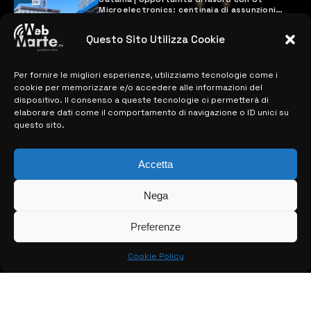
Microelectronics: centinaia di assunzioni
previste
28 MARZO 2024
Questo Sito Utilizza Cookie
Per fornire le migliori esperienze, utilizziamo tecnologie come i
MAPPA DEL SITO
cookie per memorizzare e/o accedere alle informazioni del
dispositivo. Il consenso a queste tecnologie ci permetterà di
elaborare dati come il comportamento di navigazione o ID unici su
> NOTIZIE
questo sito.
> EDIZIONI LOCALI
Accetta
> CONTATTI
Nega
> INFO
Preferenze
Cookie Policy