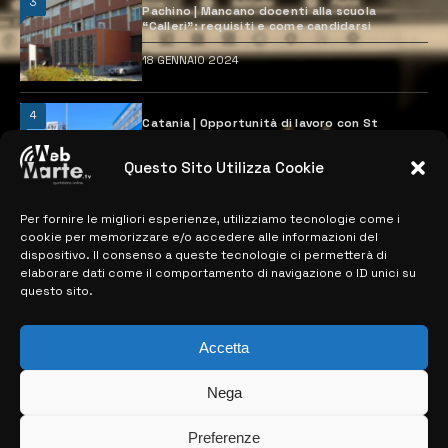
3
Pachino | Mancano docenti alla scuola
“Calleri”: requisiti e come candidarsi
18 GENNAIO 2024
4
Catania | Opportunità di lavoro con St
Microelectronics: centinaia di assunzioni
previste
Questo Sito Utilizza Cookie
28 MARZO 2024
Per fornire le migliori esperienze, utilizziamo tecnologie come i
cookie per memorizzare e/o accedere alle informazioni del
MAPPA DEL SITO
dispositivo. Il consenso a queste tecnologie ci permetterà di
elaborare dati come il comportamento di navigazione o ID unici su
questo sito.
> NOTIZIE
> EDIZIONI LOCALI
Accetta
> CONTATTI
Nega
> INFO
Preferenze