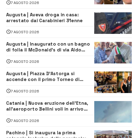
depuratore
7 AGOSTO 2026
Augusta | Aveva droga in casa:
arrestato dai Carabinieri 31enne
7 AGOSTO 2026
Augusta | Inaugurato con un bagno
di folla il McDonald’s di via Aldo
Moro
7 AGOSTO 2026
Augusta | Piazza D’Astorga si
accende con il primo Torneo di
Burraco “Sotto le Stelle”
7 AGOSTO 2026
Catania | Nuova eruzione dell’Etna,
all’aeroporto Bellini voli in arrivo
dirottati
7 AGOSTO 2026
Pachino | Si inaugura la prima