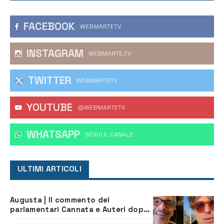
FACEBOOK
WEBMARTETV
INSTAGRAM
WEBMARTE.TV
TWITTER
WEBMARTETV
YOUTUBE
@WEBMARTETV
WHATSAPP
‎SEGUI IL CANALE
ULTIMI ARTICOLI
Augusta | Il commento dei
parlamentari Cannata e Auteri dopo
la firma del contatto per il