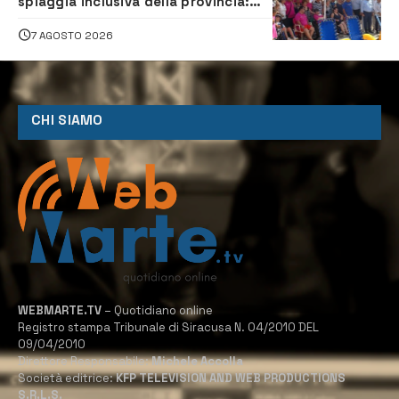
spiaggia inclusiva della provincia:
assistenza e prevenzione aperte a
tutti
7 AGOSTO 2026
CHI SIAMO
WEBMARTE.TV
– Quotidiano online
Registro stampa Tribunale di Siracusa N. 04/2010 DEL
09/04/2010
Direttore Responsabile:
Michele Accolla
Società editrice:
KFP TELEVISION AND WEB PRODUCTIONS
S.R.L.S.