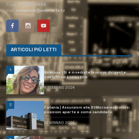
P.Iva:
02184950893
mail:
redazione@webmarte.tv
ARTICOLI PIÙ LETTI
1
Siracusa | Si è insediata la nuova dirigente
dell’Ufficio scolastico
6 FEBBRAIO 2024
2
Catania | Assunzioni alla StMicroelectronics:
posizioni aperte e come candidarsi
12 GENNAIO 2024