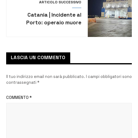
ARTICOLO SUCCESSIVO
Catania | Incidente al
Porto: operaio muore
rimanendo schiacciato
durante le manovre di
carico
LASCIA UN COMMENTO
Il tuo indirizzo email non sarà pubblicato.
I campi obbligatori sono
contrassegnati
*
COMMENTO
*